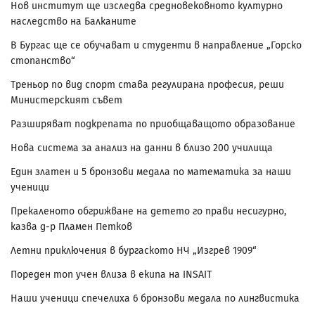
Нов институт ще изследва средновековното културно
наследство на Балканите
В Бургас ще се обучават и студенти в направление „Горско
стопанство“
Треньор по вид спорт става регулирана професия, реши
Министерският съвет
Разширяват подкрепата по приобщаващото образование
Нова система за анализ на данни в близо 200 училища
Един златен и 5 бронзови медала по математика за наши
ученици
Прекаленото обгрижване на детето го прави несигурно,
казва д-р Пламен Петков
Летни приключения в бургаското НЧ „Изгрев 1909“
Пореден топ учен влиза в екипа на INSAIT
Наши ученици спечелиха 6 бронзови медала по лингвистика