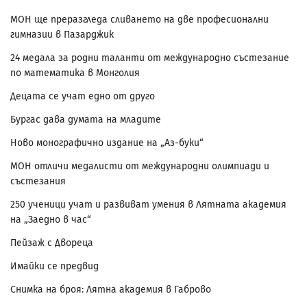
МОН ще преразгледа сливането на две професионални
гимназии в Пазарджик
24 медала за родни таланти от международно състезание
по математика в Монголия
Децата се учат едно от друго
Бургас дава думата на младите
Ново монографично издание на „Аз-буки“
МОН отличи медалисти от международни олимпиади и
състезания
250 ученици учат и развиват умения в Лятната академия
на „Заедно в час“
Пейзаж с Двореца
Имайки се предвид
Снимка на броя: Лятна академия в Габрово