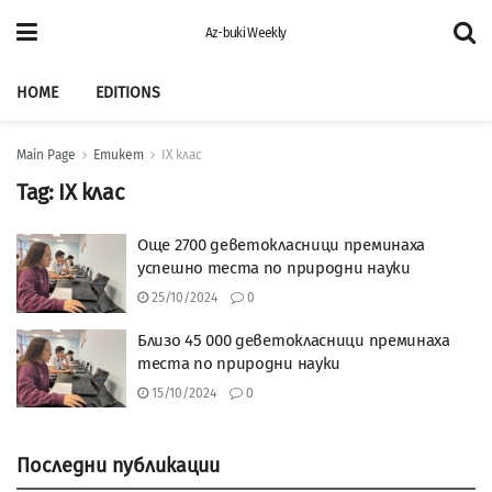
Az-buki Weekly
HOME
EDITIONS
Main Page
Етикет
IX клас
Tag:
IX клас
Още 2700 деветокласници преминаха
успешно теста по природни науки
25/10/2024
0
Близо 45 000 деветокласници преминаха
теста по природни науки
15/10/2024
0
Последни публикации