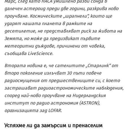
Марс, след като НАСА умишлено разби сонда в
далечен астероид преди две години, разкрива ново
проучване. Космическите „шрапнели“, които ще
ударят нашата планета в рамките на
десетилетие, не представляват риск за живота на
Земята, но може да предизвикат първите
метеоритни дъждове, причинени от човека,
съобщава LiveScience.
Втората новина е, че сателитите „Старлинк“ от
второ поколение излъчват 30 пъти повече
радиосмущения от предшествениците си, с което
застрашават радиоастрономическите наблюдения,
според най-ново проучване на
Нидерландския
институт по радио астрономия
(
ASTRON
)
,
организацията зад
LOFAR
.
Успяхме ли да замърсим и пренаселим