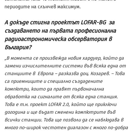
периодите на слънчев максимум.
А докъде стигна проектът LOFAR-BG за
създаването на първата професионална
радиоастрономическа обсерватория в
България?
„В момента се произвежда новия хардуер, който да
замени изчислителните системи във всяка една от
станциите в Европа – разказва доц. Козарев. – Това
са приемниците и специално създадените
компютри, които да правят първоначална
обработка на сигналите от всяка една станция.
Това е т.н. проект LOFAR 2.0, който ще приключи
догодина и ще бъдат сменени компютрите във
всички станции. Това ще позволи да се наблюдава в
много по-широк честотен диапазон с много по-добра