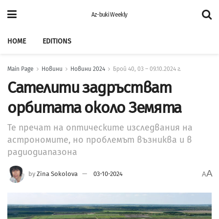
Az-buki Weekly
HOME
EDITIONS
Main Page
Новини
Новини 2024
Брой 40, 03 – 09.10.2024 г.
Сателити задръстват
орбитата около Земята
Те пречат на оптическите изследвания на
астрономите, но проблемът възниква и в
радиодиапазона
A
by
Zina Sokolova
03-10-2024
A