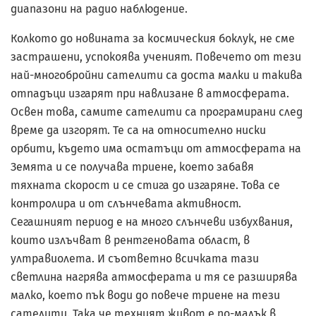
диапазони на радио наблюдение.
Колкото до новината за космическия боклук, не сме
застрашени, успокоява ученият. Повечето от тези
най-многобройни сателити са доста малки и такива
отпадъци изгарят при навлизане в атмосферата.
Освен това, самите сателити са програмирани след
време да изгорят. Те са на относително ниски
орбити, където има остатъци от атмосферата на
Земята и се получава триене, което забавя
тяхната скорост и се стига до изгаряне. Това се
контролира и от слънчевата активност.
Сегашният период е на много слънчеви избухвания,
които излъчват в рентгеновата област, в
ултравиолета. И съответно всичката тази
светлина нагрява атмосферата и тя се разширява
малко, което пък води до повече триене на тези
сателити. Така че техният живот е по-малък в