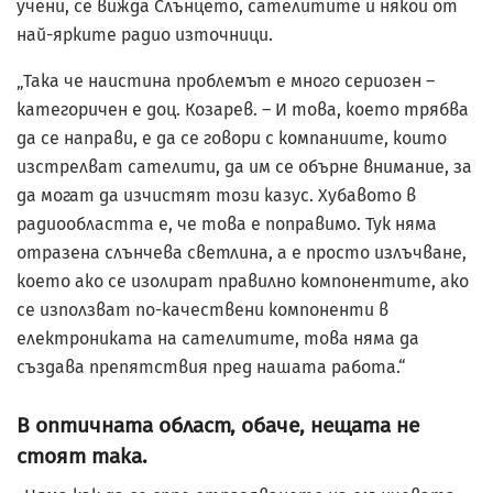
учени, се вижда Слънцето, сателитите и някои от
най-ярките радио източници.
„Така че наистина проблемът е много сериозен –
категоричен е доц. Козарев. – И това, което трябва
да се направи, е да се говори с компаниите, които
изстрелват сателити, да им се обърне внимание, за
да могат да изчистят този казус. Хубавото в
радиообластта е, че това е поправимо. Тук няма
отразена слънчева светлина, а е просто излъчване,
което ако се изолират правилно компонентите, ако
се използват по-качествени компоненти в
електрониката на сателитите, това няма да
създава препятствия пред нашата работа.“
В оптичната област, обаче, нещата не
стоят така.