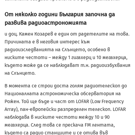
От няколко години България започна да
развива радиоастрономията
и доц. Камен Козарев е един от радетелите на това.
Причината е в неговия интерес към
радиоизследванията на Слънцето, особено в
ниските честоти – между 1 гигахерц и 10 мегахерца,
където може да се наблюдават т.н. радиоизбухвания
на Слънцето.
В момента се строи доста голям радиотелескоп до
Националната астрономическа обсерватория на
Рожен. Той ще бъде и част от LOFAR (Low Frequency
Array), пан-европейски разпределен телескоп. LOFAR
наблюдава в ниските честоти между 10 и 90
мегахерца. След това се прескача FM лентата,
където са радио станциите и се отива във