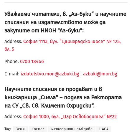
Уважаеми читатели, в. „Аз-буки“ и научните
списания на издателството може да
закупите от НИОН "Аз-буки":
Address:
София 1113, бул. “Цариградско шосе” № 125,
бл. 5
Phone:
0700 18466
Е-mail:
izdatelstvo.mon@azbuki.bg
|
azbuki@mon.bg
Научните списания се продават и в
книжарница „Сиела“ – подлез на Ректората
на СУ „Св. Св. Климент Охридски“.
Address:
София 1000, бул. „Цар Освободител“ №22
Tags
Земя
Космос
метеоритни дъждове
НАСА