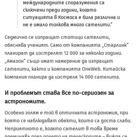
международните споразумения са
сключени преди години, когато
ситуацията в Космоса е била различна и
не е имало толкова много сателити.“
Седмично се изпращат стотици сателити,
обяснява ученият. Само от компанията „Старлинк“
планират да изстрелят 12 000 за няколко години.
„Амазон“ също имат намерение да изпращат
сателити, както и компанията OneWeb. Китайска
компания планира да изстреля 14 000 сателита.
И проблемът става все по-сериозен за
астрономите.
Особено голям е той в оптичната астрономия, при
която се наблюдават обекти, които са доста слаби.
Неприятното е, когато сателит в това време
преминава през полето на телескопите – вижда се