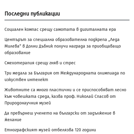
Последни публикации
Социален компас срещу самотата в дигиталната ера
Центърът за специална образователна подкрепа „Леда
Милева“ в Долни Дъбник получи награда за приобщаващо
образование
Смехотерапия срещу гняв и стрес
Три медала за България от Международната олимпиада по
изкуствен интелект
Животните са много пластични и се приспособяват лесно
към човешката среда, казва проф. Николай Спасов от
Природонаучния музей
Да превърнеш ученето на български от задължение в
желание
Етнографският музей отбелязва 120 години