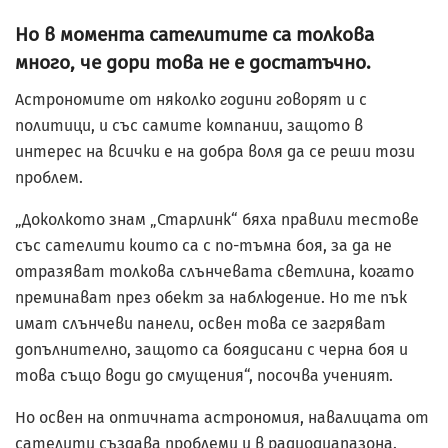
Но в момента сателитите са толкова
много, че дори това не е достатъчно.
Астрономите от няколко години говорят и с
политици, и със самите компании, защото в
интерес на всички е на добра воля да се реши този
проблем.
„Доколкото знам „Старлинк“ бяха правили тестове
със сателити които са с по-тъмна боя, за да не
отразяват толкова слънчевата светлина, когато
преминават през обект за наблюдение. Но те пък
имат слънчеви панели, освен това се загряват
допълнително, защото са боядисани с черна боя и
това също води до смущения“, посочва ученият.
Но освен на оптичната астрономия, навалицата от
сателити създава проблеми и в радиодиапазона.