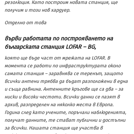
резолюция. Като построим новата станция, ще
получим и този нов хардуер.
Отделно от това
върви работата по построяването на
българската станция LOFAR –
BG
,
която ще бъде част от мрежата на LOFAR. В
момента се работи по инфраструктурата около
самата станция – заравнява се теренът, защото
всички антени трябва да бъдат разположени в една
и съща равнина. Антенните кръгове ще са два – за
ниски и високи честоти. Всички данни се пазят в
архив, разпределен на няколко места в Европа.
Година след като учените, поръчали наблюденията,
получат данните, те стават публични и достъпни
за всички. Нашата станция ще участва в