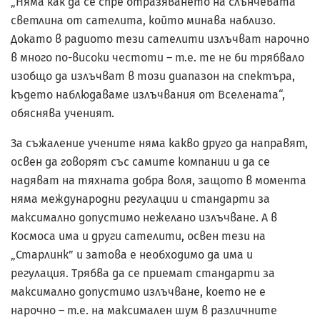
„Няма как да се спре отразяването на слънчевата
светлина от сателита, който минава наблизо.
Докато в радиото тези сателити излъчват нарочно
в много по-високи честоти – т.е. те не би трябвало
изобщо да излъчват в този диапазон на спектъра,
където наблюдаваме излъчвания от Вселената“,
обяснява ученият.
За съжаление учените няма какво друго да направят,
освен да говорят със самите компании и да се
надяват на тяхната добра воля, защото в момента
няма международни регулации и стандарти за
максимално допустимо нежелано излъчване. А в
Космоса има и други сателити, освен тези на
„Старлинк” и затова е необходимо да има и
регулация. Трябва да се приемат стандарти за
максимално допустимо излъчване, което не е
нарочно – т.е. на максимален шум в различните