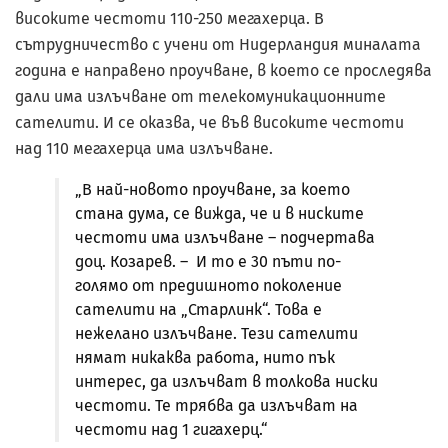
високите честоти 110-250 мегахерца. В
сътрудничество с учени от Нидерландия миналата
година е направено проучване, в което се проследява
дали има излъчване от телекомуникационните
сателити. И се оказва, че във високите честоти
над 110 мегахерца има излъчване.
„В най-новото проучване, за което
стана дума, се вижда, че и в ниските
честоти има излъчване – подчертава
доц. Козарев. – И то е 30 пъти по-
голямо от предишното поколение
сателити на „Старлинк“. Това е
нежелано излъчване. Тези сателити
нямат никаква работа, нито пък
интерес, да излъчват в толкова ниски
честоти. Те трябва да излъчват на
честоти над 1 гигахерц.“