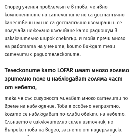
Според учения проблемът е в това, че явно
компонентите на сателитите не са достатъчно
качествени или не са достатъчно изолирани и се
получава нежелано излъчване като радиошум в
изключително широк спектър. И това пречи много
на работата на учените, които виждат тези
сателити с радиотелескопите.
Телескопите като LOFAR имат много голямо
зрително поле и наблюдават голяма част
от небето,
така че със сигурност минават много сателити по
време на наблюдение. Това е особено неприятно,
когато се наблюдават по-слаби обекти на небето.
Слънцето е изключително силен източник, но
въпреки това на видео, заснето от нидерландски