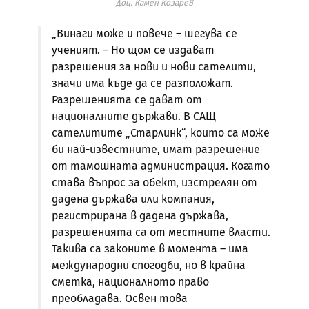
Доц. Камен Козарев
„Винаги може и повече – шегува се
ученият. – Но щом се издават
разрешения за нови и нови сателити,
значи има къде да се разположат.
Разрешенията се дават от
националните държави. В САЩ
сателитите „Старлинк“, които са може
би най-известните, имат разрешение
от тамошната администрация. Когато
става въпрос за обект, изстрелян от
дадена държава или компания,
регистрирана в дадена държава,
разрешенията са от местните власти.
Такива са законите в момента – има
международни спогодби, но в крайна
сметка, националното право
преобладава. Освен това