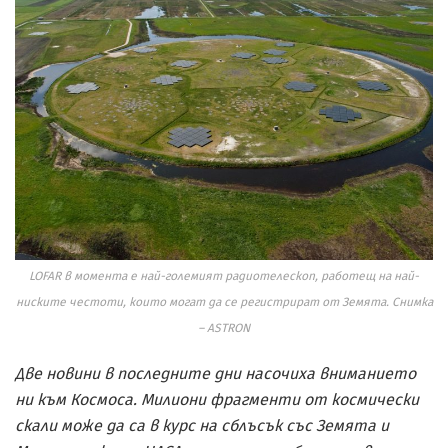
LOFAR в момента е най-големият радиотелескоп, работещ на най-
ниските честоти, които могат да се регистрират от Земята. Снимка
– ASTRON
Две новини в последните дни насочиха вниманието
ни към Космоса. Милиони фрагменти от космически
скали може да са в курс на сблъсък със Земята и