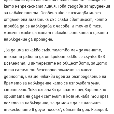
като непрекъсната линия. Това създава затруднения
за наблюденията. Особено ако се изследва много
отдалечена галактика със слаба светимост, която
трябва да се наблюдава с часове. И точно в този
момент може да минат няколко сателита и цялото
наблюдение да пропадне.
„За да има някакво съжителство между учените,
тяхната работа да откриват какво се случва във
Вселената, и интересите на обществото, защото
тези сателити безспорно помагат за много
дейности, имаше някакви идеи за разпределение на
времето за наблюдение като се използват умни
стратегии. Това означава да знаем предварително
орбитата на даден сателит и кога минава той през
полето за наблюдение, за да може да се насочат
телескопите в друга посока“, обяснява доц. Козарев.