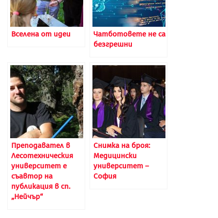
Вселена от идеи
Чатботовете не са
безгрешни
Преподавател в
Снимка на броя:
Лесотехническия
Медицински
университет е
университет –
съавтор на
София
публикация в сп.
„Нейчър“