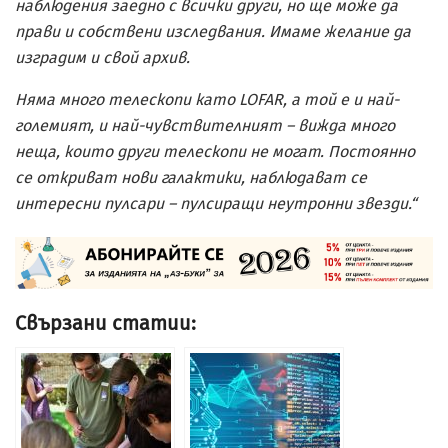
наблюдения заедно с всички други, но ще може да
прави и собствени изследвания. Имаме желание да
изградим и свой архив.
Няма много телескопи като LOFAR, а той е и най-
големият, и най-чувствителният – вижда много
неща, които други телескопи не могат. Постоянно
се откриват нови галактики, наблюдават се
интересни пулсари – пулсиращи неутронни звезди.“
Свързани статии: