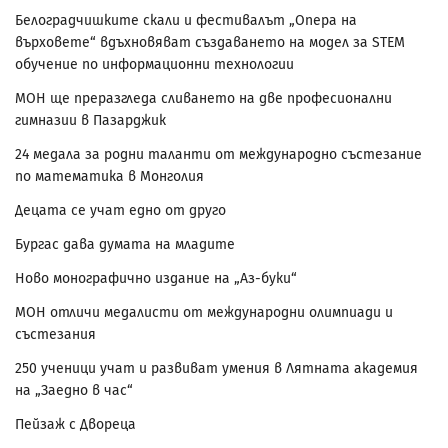
Белоградчишките скали и фестивалът „Опера на
върховете“ вдъхновяват създаването на модел за STEM
обучение по информационни технологии
МОН ще преразгледа сливането на две професионални
гимназии в Пазарджик
24 медала за родни таланти от международно състезание
по математика в Монголия
Децата се учат едно от друго
Бургас дава думата на младите
Ново монографично издание на „Аз-буки“
МОН отличи медалисти от международни олимпиади и
състезания
250 ученици учат и развиват умения в Лятната академия
на „Заедно в час“
Пейзаж с Двореца