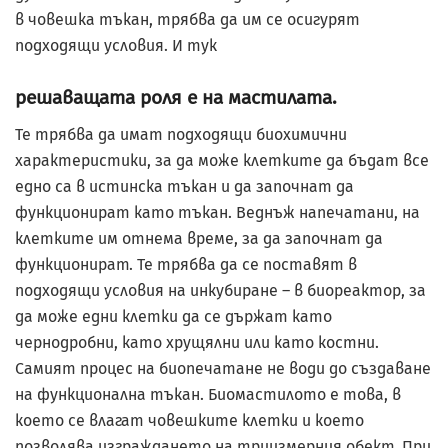
в човешка тъкан, трябва да им се осигурят
подходящи условия. И тук
решаващата роля е на мастилата.
Те трябва да имат подходящи биохимични
характеристики, за да може клетките да бъдат все
едно са в истинска тъкан и да започнат да
функционират като тъкан. Веднъж напечатани, на
клетките им отнема време, за да започнат да
функционират. Те трябва да се поставят в
подходящи условия на инкубиране – в биореактор, за
да може едни клетки да се държат като
чернодробни, като хрущялни или като костни.
Самият процес на биопечатане не води до създаване
на функционална тъкан. Биомастилото е това, в
което се влагат човешките клетки и което
позволява изграждането на триизмерния обект. При