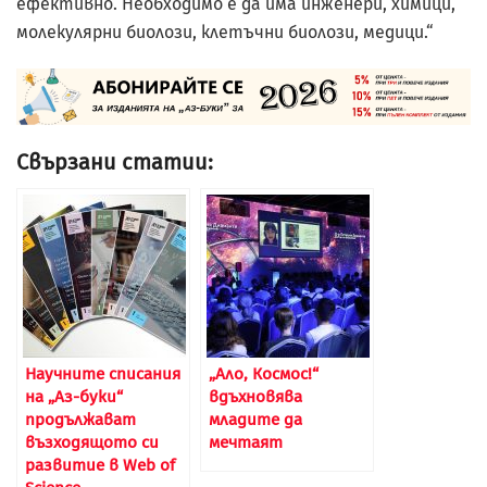
ефективно. Необходимо е да има инженери, химици,
молекулярни биолози, клетъчни биолози, медици.“
Свързани статии:
Научните списания
„Ало, Космос!“
на „Аз-буки“
вдъхновява
продължават
младите да
възходящото си
мечтаят
развитие в Web of