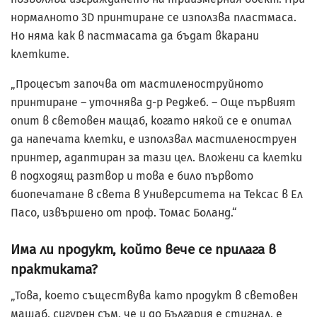
нормалното 3D принтиране се използва пластмаса.
Но няма как в пастмасата да бъдат вкарани
клетките.
„Процесът започва от мастиленоструйното
принтиране – уточнява д-р Реджеб. – Още първият
опит в световен мащаб, когато някой се е опитал
да напечата клетки, е използвал мастиленоструен
принтер, адаптиран за тази цел. Вложени са клетки
в подходящ разтвор и това е било първото
биопечатане в света в Университета на Тексас в Ел
Пасо, извършено от проф. Томас Боланд.“
Има ли продукт, който вече се прилага в
практиката?
„Това, което съществува като продукт в световен
мащаб, сигурен съм, че и до България е стигнал, е