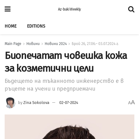
Az-buki Weekly
HOME
EDITIONS
Main Page
Новини
Новини 2024
Брой 26, 27.06.– 03.07.2024 г.
Биопечатат човешка кожа
за козметични цели
Бъдещето на тъканното инженерство е в
ръцете на учени и предприемачи
A
by
Zina Sokolova
02-07-2024
A