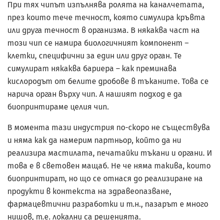
При тях чипът изпълнява ролята на каналчетата,
през които тече течност, която симулира кръвта
или друга течност в организма. В някаква част на
този чип се намира биологичният компонент –
клетки, специфични за един или друг орган. Те
симулират някаква бариера – как преминава
кислородът от белите дробове в тъканите. Това се
нарича орган върху чип. А нашият подход е да
биопринтираме целия чип.
В момента тази индустрия по-скоро не съществува
и няма как да намерим партньор, който да ни
реализира мастилата, печатайки тъкани и органи. И
това е в световен мащаб. Не че няма такива, които
биопринтират, но що се отнася до реализиране на
продукти в контекста на здравеопазване,
фармацевтични разработки и т.н., пазарът е много
нишов, т.е. локални са решенията.