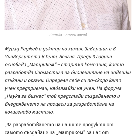
Снимка – Личен архив
Мурад Реджеб е доктор по химия. Завършил е в
Университета в Гент, Белгия. Преди 3 години
основава „МатриКем“ – стартъп компания, която
разработва биомастила за биопечатане на човешки
тъкани и органи. Определя себе си по-скоро като
учен предприемач, наблягайки на учен. На форума
„Наука за бизнес“ той представи създаването и
внедряването на процеси за разработване на
колагеново мастило.
„За разработването на нашите продукти от
самото създаване на „МатриКем“ за нас от