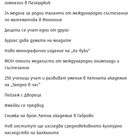
гимназии в Пазарджик
24 медала за родни таланти от международно състезание
по математика в Монголия
Децата се учат едно от друго
Бургас дава думата на младите
Ново монографично издание на „Аз-буки“
МОН отличи медалисти от международни олимпиади и
състезания
250 ученици учат и развиват умения в Лятната академия
на „Заедно в час“
Пейзаж с Двореца
Имайки се предвид
Снимка на броя: Лятна академия в Габрово
Нов институт ще изследва средновековното културно
наследство на Балканите