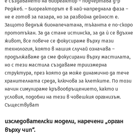
е създаването на биореактор – подчертава д-р
Реджеб. – Биореакторът е в най-напреднала фаза –
не е готов за пазара, но за развойна дейност е.
Защото веднъж бионапечатана, тъканта е по-скоро
прототъкан. За да стане истинска, за да ѝ се вдъхне
живот, все повече се фокусираме върху тази
технология, която в нашия случай означава –
продължаваме да сме фокусирани върху мастилата,
но с тези мастила създаваме триизмерна
структура, през която да може динамично да тече
хранителната среда, ключова за клетките. По този
начин симулираме кръвообръщението, както и
условия, подобни на тези в човешкия организъм.
Съществуват
изследователски модели, наречени „орган
върху чип“.