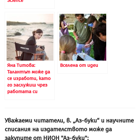
Science
Яна Титова:
Вселена от идеи
Талантът може да
се изработи, като
го заслужиш чрез
работата си
Уважаеми читатели, в. „Аз-буки“ и научните
списания на издателството може да
закупите от НИОН "Аз-буки":