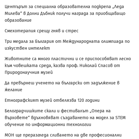
Центърът за специална образователна подкрепа „Леда
Милева“ в Долни Дъбник получи награда за приобщаващо
образование
Смехотерапия срещу гняв и стрес
Три медала за България от Международната олимпиада по
изкуствен интелект
Животните са много пластични и се приспособяват лесно
към човешката среда, казва проф. Николай Спасов от
Природонаучния музей
Да превърнеш ученето на български от задължение в
желание
Етнографският музей отбелязва 120 години
Белоградчишките скали и фестивалът „Опера на
върховете“ вдъхновяват създаването на модел за STEM
обучение по информационни технологии
МОН ще преразгледа сливането на две професионални