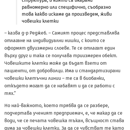
структура, в която са вкарани
равномерно или специфично, съобразно
това какво искаме да произведем, живи
човешки клетки
– казва д-р Реджеб. – Самият процес представлява
отлагане на индивидуални нишки, с които се
оформят двуизмерни слоеве. Те се отлагат един
върху друг и така се получава триизмерен обект.
Човешките клетки може да бъдат взети от
пациенти, от доброволци. Има и стандартизирани
човешки клетъчни линии – те са в биобанки,
откъдето могат да се набавят и да се работи с
тях.“
Но най-важното, което трябва да се разбере,
подчертава ученият предприемач, е, че макар да се
води, че се печата човешка тъкан, всъщност става
дума за човешки клетки. За да се чувстват те като