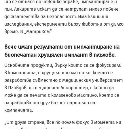
що се отнася до човешко здраве, имплантиране и
т.н. Лекарите искат да се натрупат много повече
доказателства за безопасност. Има клинични
изследвания, експерименти върху животни от дълго
време. В „МатриКем“
вече имат резултати от имплантиране на
биопечатан хрущялен имплант в плъхове.
Основните продукти, върху които са се фокусирали
в компанията, е хрущялното мастило, което се
разработва съвместно с Медицинския университет
в Пловдив, и специфичен биопринтер, с който да
може да се печата с колагеново мастило, което се
разработва от друг бизнес партньор на
компанията.
„От друга страна, все по-голям фокус в момента ни