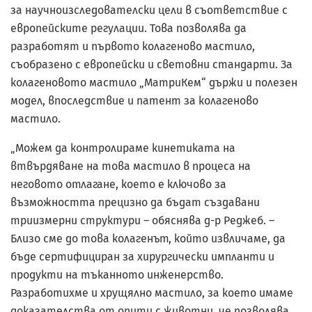
за научноизследователски цели в съответствие с
европейските регулации. Това позволява да
разработят и първото колагеново мастило,
съобразено с европейски и световни стандарти. За
колагеновото мастило „МатриКем“ държи и полезен
модел, впоследствие и патент за колагеново
мастило.
„Можем да контролираме кинетиката на
втвърдяване на това мастило в процеса на
неговото отлагане, което е ключово за
възможността прецизно да бъдат създавани
триизмерни структури – обяснява д-р Реджеб. –
Близо сме до това колагенът, който извличаме, да
бъде сертифициран за хирургически импланти и
продукти на тъканното инженерство.
Разработихме и хрущялно мастило, за което имаме
доказателства от опити с животни, че позволява