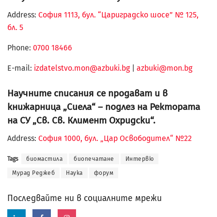
Address:
София 1113, бул. “Цариградско шосе” № 125,
бл. 5
Phone:
0700 18466
Е-mail:
izdatelstvo.mon@azbuki.bg
|
azbuki@mon.bg
Научните списания се продават и в
книжарница „Сиела“ – подлез на Ректората
на СУ „Св. Св. Климент Охридски“.
Address:
София 1000, бул. „Цар Освободител“ №22
Tags
биомастила
биопечатане
Интервю
Мурад Реджеб
Наука
форум
Последвайте ни в социалните мрежи