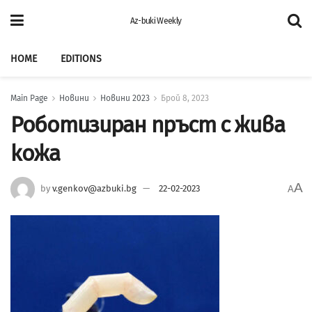
Az-buki Weekly
HOME
EDITIONS
Main Page
Новини
Новини 2023
Брой 8, 2023
Роботизиран пръст с жива
кожа
A
by
v.genkov@azbuki.bg
22-02-2023
A