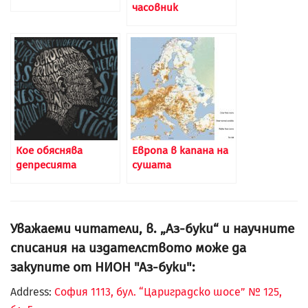
часовник
Кое обяснява
Европа в капана на
депресията
сушата
Уважаеми читатели, в. „Аз-буки“ и научните
списания на издателството може да
закупите от НИОН "Аз-буки":
Address:
София 1113, бул. “Цариградско шосе” № 125,