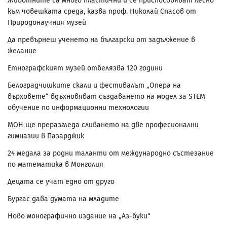
Животните са много пластични и се приспособяват лесно
към човешката среда, казва проф. Николай Спасов от
Природонаучния музей
Да превърнеш ученето на български от задължение в
желание
Етнографският музей отбелязва 120 години
Белоградчишките скали и фестивалът „Опера на
върховете“ вдъхновяват създаването на модел за STEM
обучение по информационни технологии
МОН ще преразгледа сливането на две професионални
гимназии в Пазарджик
24 медала за родни таланти от международно състезание
по математика в Монголия
Децата се учат едно от друго
Бургас дава думата на младите
Ново монографично издание на „Аз-буки“