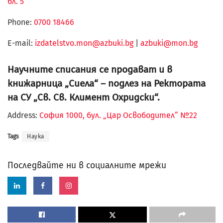
бл. 5
Phone:
0700 18466
Е-mail:
izdatelstvo.mon@azbuki.bg
|
azbuki@mon.bg
Научните списания се продават и в
книжарница „Сиела“ – подлез на Ректората
на СУ „Св. Св. Климент Охридски“.
Address:
София 1000, бул. „Цар Освободител“ №22
Tags
Наука
Последвайте ни в социалните мрежи