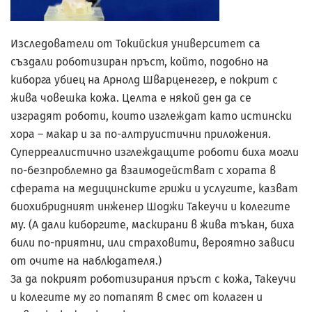
Изследователи от Токийския университет са
създали роботизиран пръст, който, подобно на
киборга убиец на Арнолд Шварценегер, е покрит с
жива човешка кожа. Целта е някой ден да се
изградят роботи, които изглеждат като истински
хора – макар и за по-алтруистични приложения.
Суперреалистично изглеждащите роботи биха могли
по-безпроблемно да взаимодействат с хората в
сферата на медицинските грижи и услугите, казват
биохибридният инженер Шоджи Такеучи и колегите
му. (А дали киборгите, маскирани в жива тъкан, биха
били по-приятни, или страховити, вероятно зависи
от очите на наблюдателя.)
За да покрият роботизирания пръст с кожа, Такеучи
и колегите му го потапят в смес от колаген и