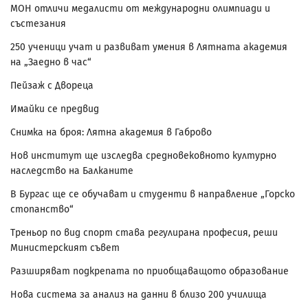
МОН отличи медалисти от международни олимпиади и
състезания
250 ученици учат и развиват умения в Лятната академия
на „Заедно в час“
Пейзаж с Двореца
Имайки се предвид
Снимка на броя: Лятна академия в Габрово
Нов институт ще изследва средновековното културно
наследство на Балканите
В Бургас ще се обучават и студенти в направление „Горско
стопанство“
Треньор по вид спорт става регулирана професия, реши
Министерският съвет
Разширяват подкрепата по приобщаващото образование
Нова система за анализ на данни в близо 200 училища