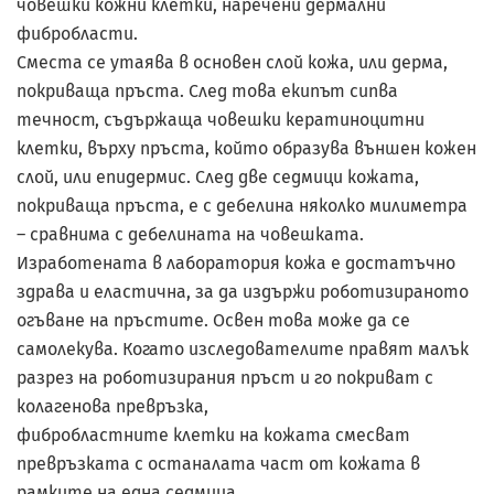
човешки кожни клетки, наречени дермални
фибробласти.
Сместа се утаява в основен слой кожа, или дерма,
покриваща пръста. След това екипът сипва
течност, съдържаща човешки кератиноцитни
клетки, върху пръста, който образува външен кожен
слой, или епидермис. След две седмици кожата,
покриваща пръста, е с дебелина няколко милиметра
– сравнима с дебелината на човешката.
Изработената в лаборатория кожа е достатъчно
здрава и еластична, за да издържи роботизираното
огъване на пръстите. Освен това може да се
самолекува. Когато изследователите правят малък
разрез на роботизирания пръст и го покриват с
колагенова превръзка,
фибробластните клетки на кожата смесват
превръзката с останалата част от кожата в
рамките на една седмица.