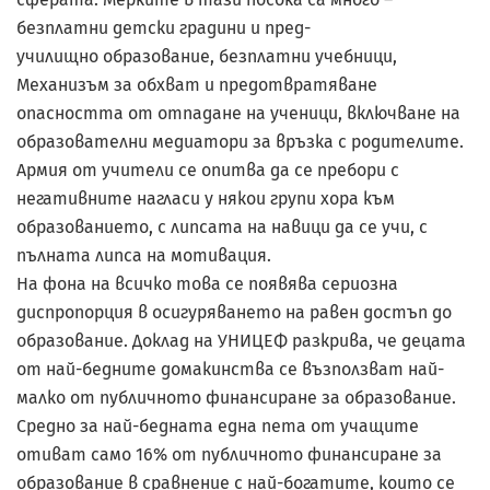
безплатни детски градини и пред-
училищно образование, безплатни учебници,
Механизъм за обхват и предотвратяване
опасността от отпадане на ученици, включване на
образователни медиатори за връзка с родителите.
Армия от учители се опитва да се пребори с
негативните нагласи у някои групи хора към
образованието, с липсата на навици да се учи, с
пълната липса на мотивация.
На фона на всичко това се появява сериозна
диспропорция в осигуряването на равен достъп до
образование. Доклад на УНИЦЕФ разкрива, че децата
от най-бедните домакинства се възползват най-
малко от публичното финансиране за образование.
Средно за най-бедната една пета от учащите
отиват само 16% от публичното финансиране за
образование в сравнение с най-богатите, които се