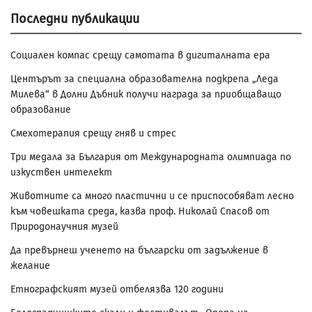
Последни публикации
Социален компас срещу самотата в дигиталната ера
Центърът за специална образователна подкрепа „Леда
Милева“ в Долни Дъбник получи награда за приобщаващо
образование
Смехотерапия срещу гняв и стрес
Три медала за България от Международната олимпиада по
изкуствен интелект
Животните са много пластични и се приспособяват лесно
към човешката среда, казва проф. Николай Спасов от
Природонаучния музей
Да превърнеш ученето на български от задължение в
желание
Етнографският музей отбелязва 120 години