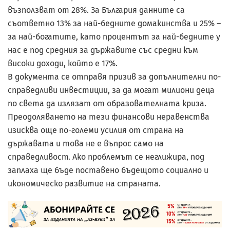
възползват от 28%. За България данните са
съответно 13% за най-бедните домакинства и 25% –
за най-богатите, като процентът за най-бедните у
нас е под средния за държавите със средни към
високи доходи, който е 17%.
В документа се отправя призив за допълнителни по-
справедливи инвестиции, за да могат милиони деца
по света да излязат от образователната криза.
Преодоляването на тези финансови неравенства
изисква още по-големи усилия от страна на
държавата и това не е въпрос само на
справедливост. Ако проблемът се неглижира, под
заплаха ще бъде поставено бъдещото социално и
икономическо развитие на страната.