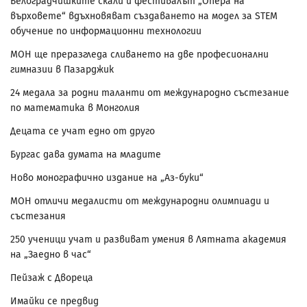
Белоградчишките скали и фестивалът „Опера на
върховете“ вдъхновяват създаването на модел за STEM
обучение по информационни технологии
МОН ще преразгледа сливането на две професионални
гимназии в Пазарджик
24 медала за родни таланти от международно състезание
по математика в Монголия
Децата се учат едно от друго
Бургас дава думата на младите
Ново монографично издание на „Аз-буки“
МОН отличи медалисти от международни олимпиади и
състезания
250 ученици учат и развиват умения в Лятната академия
на „Заедно в час“
Пейзаж с Двореца
Имайки се предвид