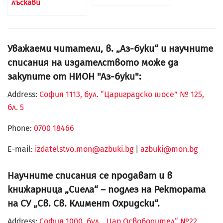
лъскави
Уважаеми читатели, в. „Аз-буки“ и научните
списания на издателството може да
закупите от НИОН "Аз-буки":
Address:
София 1113, бул. “Цариградско шосе” № 125,
бл. 5
Phone:
0700 18466
Е-mail:
izdatelstvo.mon@azbuki.bg
|
azbuki@mon.bg
Научните списания се продават и в
книжарница „Сиела“ – подлез на Ректората
на СУ „Св. Св. Климент Охридски“.
Address:
София 1000, бул. „Цар Освободител“ №22