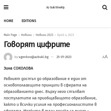
Az-buki Weekly
HOME
EDITIONS
Main Page
Новини
Новини 2023
Брой 4, 2023
Говорят цифрите
A
by
v.genkov@azbuki.bg
25-01-2023
A
Зина СОКОЛОВА
Равният достъп до образование е един от
основополагащите принципи в сферата на
образованието днес. Върху него стъпват
постулатите на приобщаващото образование,
както и всички усилия на професионалистите в
сферата. Мерките в тази посока са много –