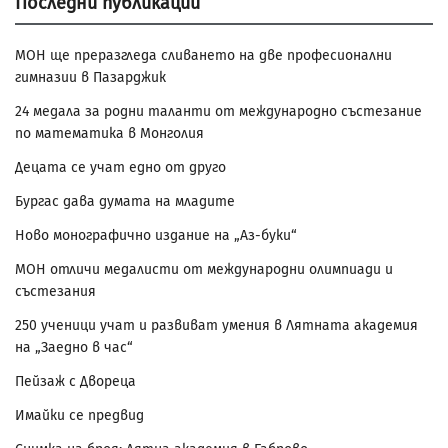
Последни публикации
МОН ще преразгледа сливането на две професионални
гимназии в Пазарджик
24 медала за родни таланти от международно състезание
по математика в Монголия
Децата се учат едно от друго
Бургас дава думата на младите
Ново монографично издание на „Аз-буки“
МОН отличи медалисти от международни олимпиади и
състезания
250 ученици учат и развиват умения в Лятната академия
на „Заедно в час“
Пейзаж с Двореца
Имайки се предвид