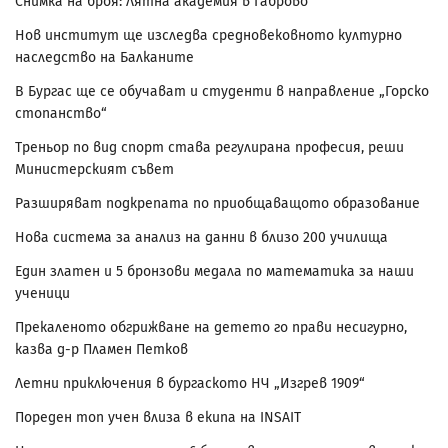
Снимка на броя: Лятна академия в Габрово
Нов институт ще изследва средновековното културно
наследство на Балканите
В Бургас ще се обучават и студенти в направление „Горско
стопанство“
Треньор по вид спорт става регулирана професия, реши
Министерският съвет
Разширяват подкрепата по приобщаващото образование
Нова система за анализ на данни в близо 200 училища
Един златен и 5 бронзови медала по математика за наши
ученици
Прекаленото обгрижване на детето го прави несигурно,
казва д-р Пламен Петков
Летни приключения в бургаското НЧ „Изгрев 1909“
Пореден топ учен влиза в екипа на INSAIT