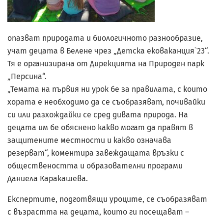
опазват природата и биологичното разнообразие,
учат децата в Белене чрез „Детска ековаканция`23“.
Тя е организирана от Дирекцията на Природен парк
„Персина“.
„Темата на първия ни урок бе за правилата, с които
хората е необходимо да се съобразяват, почивайки
си или разхождайки се сред дивата природа. На
децата им бе обяснено какво могат да правят в
защитените местнос­ти и какво означава
резерват“, коментира завеждащата връзки с
обществеността и образователни програми
Даниела Каракашева.
Експертите, подготвящи уроците, се съобразяват
с възрастта на децата, които ги посещават –