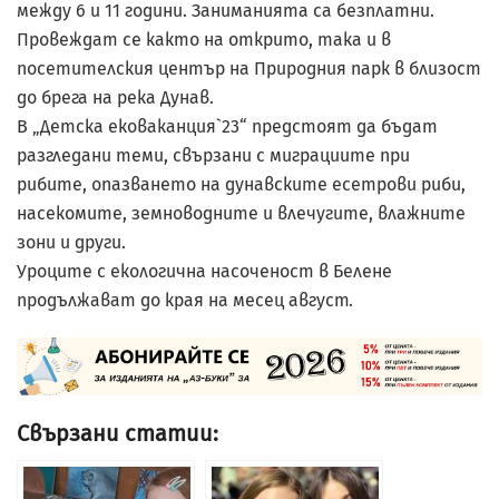
между 6 и 11 години. Заниманията са безплатни.
Провеждат се както на открито, така и в
посетителския център на Природния парк в близост
до брега на река Дунав.
В „Детска ековаканция`23“ предстоят да бъдат
разгледани теми, свързани с миграциите при
рибите, опазването на дунавските есетрови риби,
насекомите, земноводните и влечугите, влажните
зони и други.
Уроците с екологична насоченост в Белене
продължават до края на месец август.
Свързани статии: