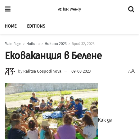
Az-buki Weekly
HOME
EDITIONS
Main Page
Новини
Новини 2023
Брой 32, 2023
Eковаканция в Белене
A
by
Ralitsa Gospodinova
09-08-2023
A
Как да