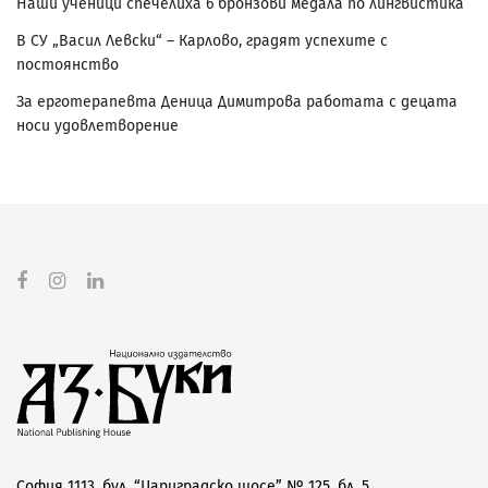
Наши ученици спечелиха 6 бронзови медала по лингвистика
В СУ „Васил Левски“ – Карлово, градят успехите с
постоянство
За ерготерапевта Деница Димитрова работата с децата
носи удовлетворение
София 1113, бул. “Цариградско шосе” № 125, бл. 5