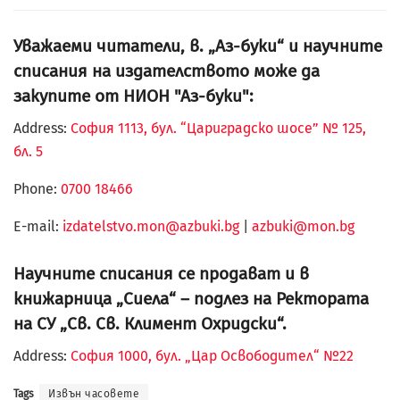
Уважаеми читатели, в. „Аз-буки“ и научните
списания на издателството може да
закупите от НИОН "Аз-буки":
Address:
София 1113, бул. “Цариградско шосе” № 125,
бл. 5
Phone:
0700 18466
Е-mail:
izdatelstvo.mon@azbuki.bg
|
azbuki@mon.bg
Научните списания се продават и в
книжарница „Сиела“ – подлез на Ректората
на СУ „Св. Св. Климент Охридски“.
Address:
София 1000, бул. „Цар Освободител“ №22
Tags
Извън часовете