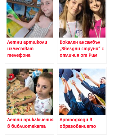
Летни артшколи
Вокален ансамбъл
изместват
„Звездни струни“ с
телефона
отличия от Рим
Летни приключения
Артподходи в
в библиотеката
образованието