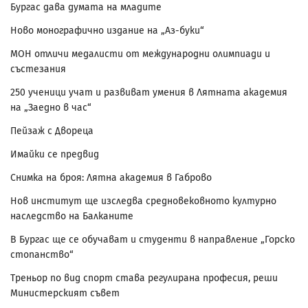
Бургас дава думата на младите
Ново монографично издание на „Аз-буки“
МОН отличи медалисти от международни олимпиади и
състезания
250 ученици учат и развиват умения в Лятната академия
на „Заедно в час“
Пейзаж с Двореца
Имайки се предвид
Снимка на броя: Лятна академия в Габрово
Нов институт ще изследва средновековното културно
наследство на Балканите
В Бургас ще се обучават и студенти в направление „Горско
стопанство“
Треньор по вид спорт става регулирана професия, реши
Министерският съвет