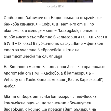
снимка НСИ
Отборите Datawave от Националната търговско-
банкова гимназия – София, и Team-Pro от ПГ по
икономика и мениджмънт – Пазарджик, печелят
първо място съответно в категория А (X – XII клас) и
Б (VIII – IX клас) в публичното изслушване – финален
етап за участие в европейския кръг на
статистическата олимпиада.
На второто място в категория А се класира тимът
Andromeda от ПМГ – Хасково, а в категория Б –
Velocity от Езиковата гимназия „Васил Карагьозов“,
Ямбол.
Двата отбора от всяка категория с най-висока
комплексна оценка ще заснемат двеминутен
видеоклип, с който ще представят България на