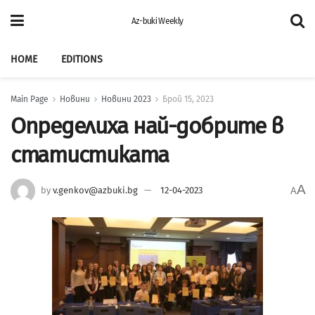
Az-buki Weekly
HOME
EDITIONS
Main Page
Новини
Новини 2023
Брой 15, 2023
Определиха най-добрите в
статистиката
A
by
v.genkov@azbuki.bg
12-04-2023
A