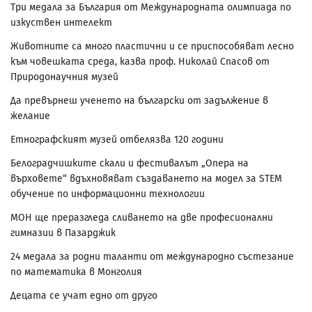
Три медала за България от Международната олимпиада по
изкуствен интелект
Животните са много пластични и се приспособяват лесно
към човешката среда, казва проф. Николай Спасов от
Природонаучния музей
Да превърнеш ученето на български от задължение в
желание
Етнографският музей отбелязва 120 години
Белоградчишките скали и фестивалът „Опера на
върховете“ вдъхновяват създаването на модел за STEM
обучение по информационни технологии
МОН ще преразгледа сливането на две професионални
гимназии в Пазарджик
24 медала за родни таланти от международно състезание
по математика в Монголия
Децата се учат едно от друго