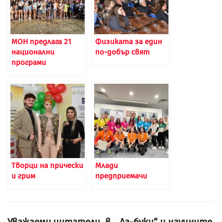
МОН предлага 21
Физиката за един
национални
по-добър свят
програми
Творци на прически
Млади
и грим
предприемачи
Уважаеми читатели, в. „Аз-буки“ и научните