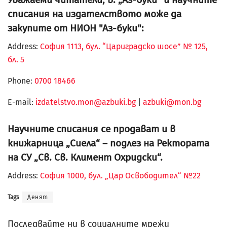
списания на издателството може да
закупите от НИОН "Аз-буки":
Address:
София 1113, бул. “Цариградско шосе” № 125,
бл. 5
Phone:
0700 18466
Е-mail:
izdatelstvo.mon@azbuki.bg
|
azbuki@mon.bg
Научните списания се продават и в
книжарница „Сиела“ – подлез на Ректората
на СУ „Св. Св. Климент Охридски“.
Address:
София 1000, бул. „Цар Освободител“ №22
Tags
Денят
Последвайте ни в социалните мрежи