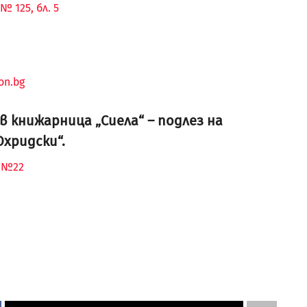
№ 125, бл. 5
on.bg
 книжарница „Сиела“ – подлез на
Охридски“.
“ №22