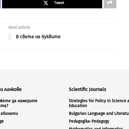
Tweet
Next article
В света на буквите
и линкове
Scientific Journals
ожете да намерите
Strategies for Policy in Science 
ята?
Education
а абонати
Bulgarian Language and Literatu
ge
Pedagogika-Pedagogy