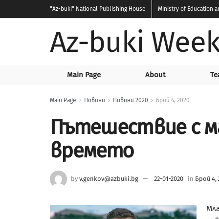
"Az-buki"
National Publishing House
Ministry of Education 
Az-buki Week
Main Page
About
Te
Main Page
Новини
Новини 2020
Брой 4, 2020
Пътешествие с м
времето
by
v.genkov@azbuki.bg
22-01-2020
in
Брой 4, 
Мл