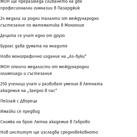
МОН ще преразгледа сливането на две
професионални гимназии в Пазарджик
24 медала за родни таланти от международно
състезание по математика в Монголия
Децата се учат едно от друго
Бургас дава думата на младите
Ново монографично издание на „Аз-буки“
МОН отличи медалисти от международни
олимпиади и състезания
250 ученици учат и развиват умения в Лятната
академия на „Заедно в час“
Пейзаж с Двореца
Имайки се предвид
Снимка на броя: Лятна академия в Габрово
Нов институт ще изследва средновековното