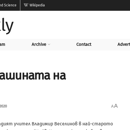
and Science
Wikipedia
ly
am
Archive
Contact
Advert
ашината на
A
2020
A
адият учител Владимир Веселинов в най-старото