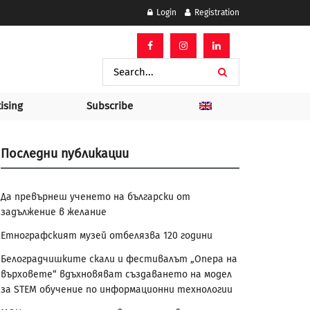
Login
Registration
ising
Subscribe
Последни публикации
Да превърнеш ученето на български от
задължение в желание
Етнографският музей отбелязва 120 години
Белоградчишките скали и фестивалът „Опера на
върховете“ вдъхновяват създаването на модел
за STEM обучение по информационни технологии