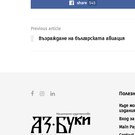
share
545
Previous article
Възраждане на българската авиация
Полезн
Къде м
издани
Вход з
Main Pa