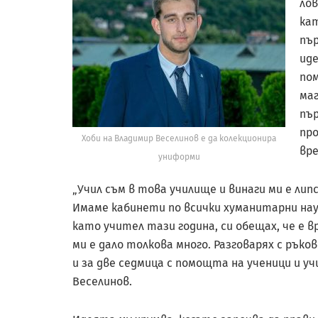
лов
кат
пър
иде
пом
маг
пър
пр
Хоби на Владимир Веселинов е да колекционира
вр
униформи
„Учил съм в това училище и винаги ми е ли
Имаме кабинети по всички хуманитарни наук
като учител тази година, си обещах, че е в
ми е дало толкова много. Разговарях с ръко
и за две седмица с помощта на ученици и у
Веселинов.