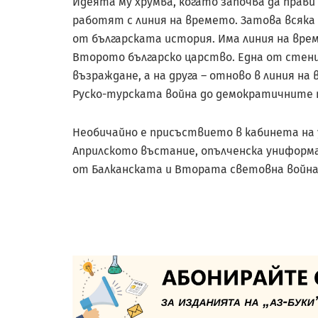
Идеята му хрумва, когато започва да прави
работят с линия на времето. Затова всяка
от българската история. Има линия на вре
Второто българско царство. Една от стени
възраждане, а на друга – отново в линия н
Руско-турската война до демократичните п
Необичайно е присъствието в кабинета на
Априлското въстание, опълченска униформ
от Балканската и Втората световна война