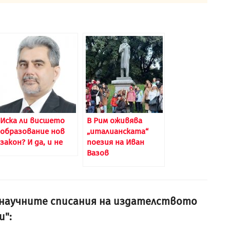
Иска ли висшето
В Рим оживява
образование нов
„италианската“
закон? И да, и не
поезия на Иван
Вазов
и научните списания на издателството
и":