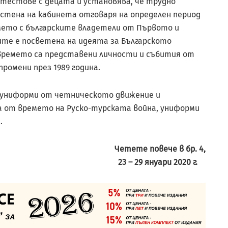
 тестове с децата и установява, че трудно
 стена на кабинета отговаря на определен период
мето с българските владетели от Първото и
те е посветена на идеята за Българското
а времето са представени личности и събития от
ромени през 1989 година.
 униформи от четническото движение и
а от времето на Руско-турската война, униформи
.
Четете повече в бр.
4
,
23 – 29 януари 2020 г.