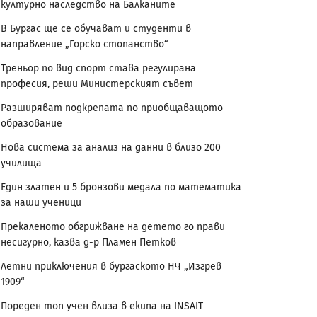
културно наследство на Балканите
В Бургас ще се обучават и студенти в
направление „Горско стопанство“
Треньор по вид спорт става регулирана
професия, реши Министерският съвет
Разширяват подкрепата по приобщаващото
образование
Нова система за анализ на данни в близо 200
училища
Един златен и 5 бронзови медала по математика
за наши ученици
Прекаленото обгрижване на детето го прави
несигурно, казва д-р Пламен Петков
Летни приключения в бургаското НЧ „Изгрев
1909“
Пореден топ учен влиза в екипа на INSAIT