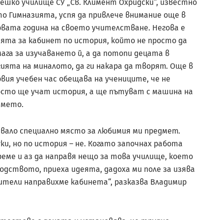
ешко училище СУ „Св. Климент Охридски“, известно
о Гимназията, успя да привлече внимание още в
вата година на своето учителстване. Негова е
ята за кабинет по история, който не просто да
ага за изучаването й, а да потопи децата в
ията на миналото, да ги накара да творят. Още в
вия учебен час обещава на учениците, че не
осто ще учат история, а ще пътуват с машина на
емето.
псвало специално място за любимия ми предмет.
и, но по история – не. Когато започнах работа
реме и аз да направя нещо за това училище, което
водството, приеха идеята, дадоха ми поле за изява
чители направихме кабинета“, разказва Владимир