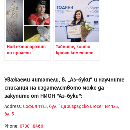
Нов ектопаразит
Тайните, които
по прилепи
крият кометите
Уважаеми читатели, в. „Аз-буки“ и научните
списания на издателството може да
закупите от НИОН "Аз-буки":
Address:
София 1113, бул. “Цариградско шосе” № 125,
бл. 5
Phone:
0700 18466