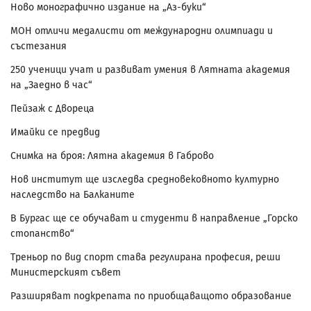
Ново монографично издание на „Аз-буки“
МОН отличи медалисти от международни олимпиади и
състезания
250 ученици учат и развиват умения в Лятната академия
на „Заедно в час“
Пейзаж с Двореца
Имайки се предвид
Снимка на броя: Лятна академия в Габрово
Нов институт ще изследва средновековното културно
наследство на Балканите
В Бургас ще се обучават и студенти в направление „Горско
стопанство“
Треньор по вид спорт става регулирана професия, реши
Министерският съвет
Разширяват подкрепата по приобщаващото образование