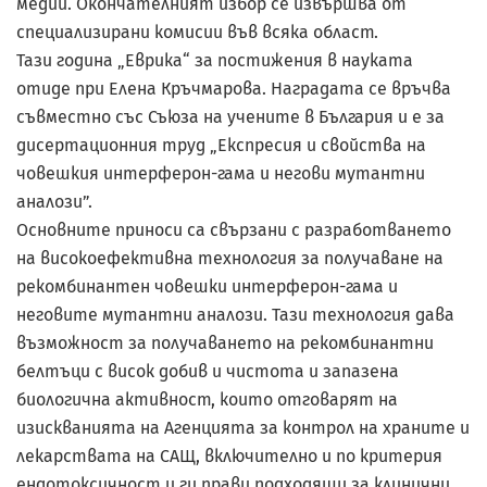
медии. Окончателният избор се извършва от
специализирани комисии във всяка област.
Тази година „Еврика“ за постижения в науката
отиде при Елена Кръчмарова. Наградата се връчва
съвместно със Съюза на учените в България и е за
дисертационния труд „Експресия и свойства на
човешкия интерферон-гама и негови мутантни
аналози”.
Основните приноси са свързани с разработването
на високоефективна технология за получаване на
рекомбинантен човешки интерферон-гама и
неговите мутантни аналози. Тази технология дава
възможност за получаването на рекомбинантни
белтъци с висок добив и чистота и запазена
биологична активност, които отговарят на
изискванията на Агенцията за контрол на храните и
лекарствата на САЩ, включително и по критерия
ендотоксичност и ги прави подходящи за клинични