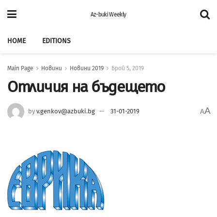
Az-buki Weekly
HOME
EDITIONS
Main Page
Новини
Новини 2019
Брой 5, 2019
Отличия на бъдещето
A
by
v.genkov@azbuki.bg
31-01-2019
A