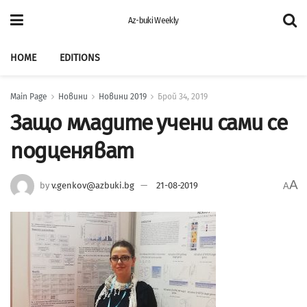
Az-buki Weekly
HOME
EDITIONS
Main Page
Новини
Новини 2019
Брой 34, 2019
Защо младите учени сами се
подценяват
A
by
v.genkov@azbuki.bg
21-08-2019
A