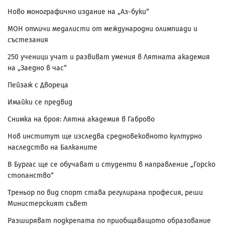
Ново монографично издание на „Аз-буки“
МОН отличи медалисти от международни олимпиади и
състезания
250 ученици учат и развиват умения в Лятната академия
на „Заедно в час“
Пейзаж с Двореца
Имайки се предвид
Снимка на броя: Лятна академия в Габрово
Нов институт ще изследва средновековното културно
наследство на Балканите
В Бургас ще се обучават и студенти в направление „Горско
стопанство“
Треньор по вид спорт става регулирана професия, реши
Министерският съвет
Разширяват подкрепата по приобщаващото образование