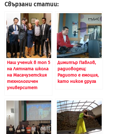
Свързани статии:
Наш ученик в топ 5
Димитър Павлов,
на Лятната школа
радиоводещ:
на Масачузетския
Радиото е емоция,
технологичен
като никоя друга
университет