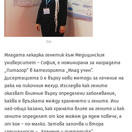
dav
Младата лекарка генетик към Медицинския
университет – София, е номинирана за наградата
„Питагор“ в категорията „Млад учен“.
Дисертацията й е върху нови методи за лечение на
рака на пикочния мехур. Изследва как гените
оказват влияние върху определени заболявания,
каква е връзката между храненето и гените. Или
най-общо казано, как храната влияе на гените и как
гените определят от кое можем да ядем повече, а
от кое – по-малко. Затова започва и втора
специалност – „Хранене и диететика“.