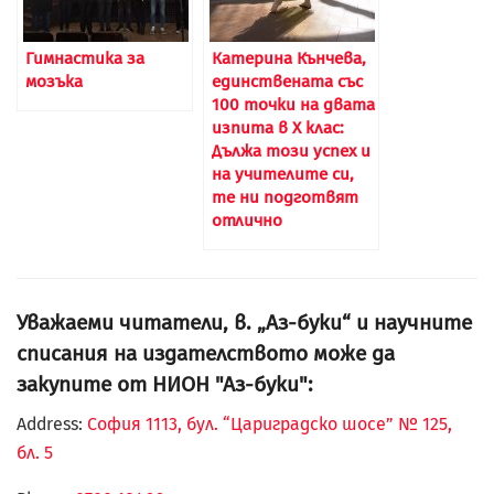
Гимнастика за
Катерина Кънчева,
мозъка
единствената със
100 точки на двата
изпита в X клас:
Дължа този успех и
на учителите си,
те ни подготвят
отлично
Уважаеми читатели, в. „Аз-буки“ и научните
списания на издателството може да
закупите от НИОН "Аз-буки":
Address:
София 1113, бул. “Цариградско шосе” № 125,
бл. 5