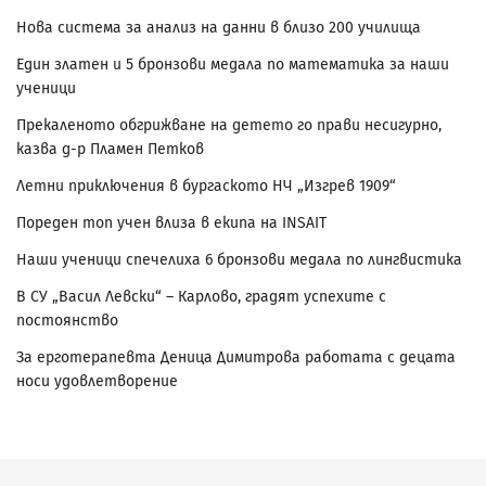
Нова система за анализ на данни в близо 200 училища
Един златен и 5 бронзови медала по математика за наши
ученици
Прекаленото обгрижване на детето го прави несигурно,
казва д-р Пламен Петков
Летни приключения в бургаското НЧ „Изгрев 1909“
Пореден топ учен влиза в екипа на INSAIT
Наши ученици спечелиха 6 бронзови медала по лингвистика
В СУ „Васил Левски“ – Карлово, градят успехите с
постоянство
За ерготерапевта Деница Димитрова работата с децата
носи удовлетворение