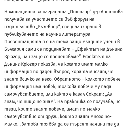
Номинацията за наградата „Питагор“ д-р Антонова
получава за участието си във форум на
издателство „Елзевиер“, специализирано в
публикуването на научна литература.
Презентацията й е на тема защо младите учени в
България сами се подценяват – „Ефектът на Дънинг-
Крюгер, или защо се подценяваме“. Ефектът на
Дънинг-Крюгер показва, че когато имат малко
информация по даден въпрос, хората мислят, че
знаят всичко за него. Обратното – колкото повече
информация има човек, толкова повече му пада
самочувствието, или както е казал Сократ: „Аз
знам, че нищо не знам“. На практика се получава, че
тези, които знаят повече, имат по-малко
самочувствие от други, които знаят много по-
малко. „Затова трябва да се търсят начини те да