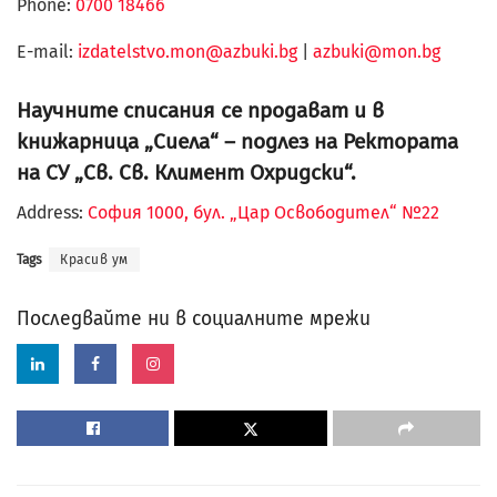
Phone:
0700 18466
Е-mail:
izdatelstvo.mon@azbuki.bg
|
azbuki@mon.bg
Научните списания се продават и в
книжарница „Сиела“ – подлез на Ректората
на СУ „Св. Св. Климент Охридски“.
Address:
София 1000, бул. „Цар Освободител“ №22
Tags
Красив ум
Последвайте ни в социалните мрежи