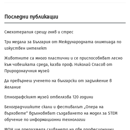
Последни публикации
Смехотерапия срещу гняв и стрес
Три медала за България от Международната олимпиада по
изкуствен интелект
Животните са много пластични и се приспособяват лесно
към човешката среда, казва проф. Николай Спасов от
Природонаучния музей
Да превърнеш ученето на български от задължение в
желание
Етнографският музей отбелязва 120 години
Белоградчишките скали и фестивалът „Опера на
върховете“ вдъхновяват създаването на модел за STEM
обучение по информационни технологии
МОН ще преразгледа сливането на две професионални