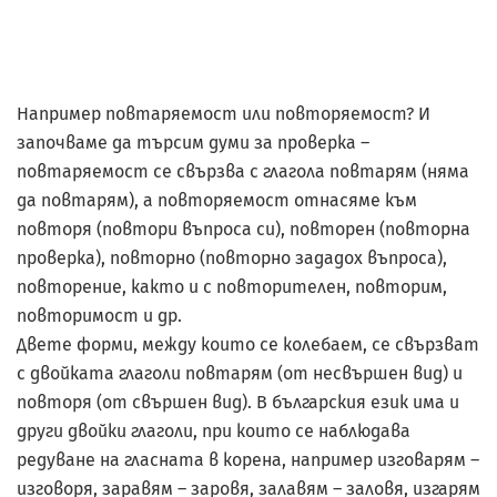
Например повтаряемост или повторяемост? И
започваме да търсим думи за проверка –
повтаряемост се свързва с глагола повтарям (няма
да повтарям), а повторяемост отнасяме към
повторя (повтори въпроса си), повторен (повторна
проверка), повторно (повторно зададох въпроса),
повторение, както и с повторителен, повторим,
повторимост и др.
Двете форми, между които се колебаем, се свързват
с двойката глаголи повтарям (от несвършен вид) и
повторя (от свършен вид). В българския език има и
други двойки глаголи, при които се наблюдава
редуване на гласната в корена, например изговарям –
изговоря, заравям – заровя, залавям – заловя, изгарям