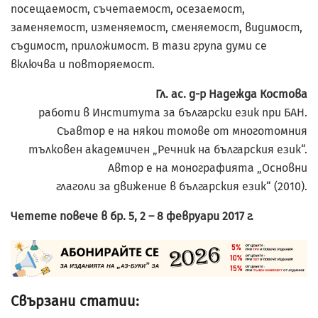
посещаемост, съчетаемост, осезаемост,
заменяемост, изменяемост, сменяемост, видимост,
съдимост, приложимост. В тази група думи се
включва и повторяемост.
Гл. ас. д-р Надежда Костова
работи в Института за български език при БАН.
Съавтор е на някои томове от многотомния
тълковен академичен „Речник на българския език“.
Автор е на монографията „Основни
глаголи за движение в българския език“ (2010).
Четете повече в бр. 5, 2 – 8 февруари 2017 г.
Свързани статии: