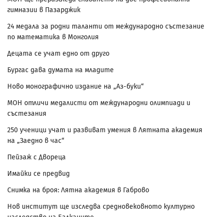
гимназии в Пазарджик
24 медала за родни таланти от международно състезание
по математика в Монголия
Децата се учат едно от друго
Бургас дава думата на младите
Ново монографично издание на „Аз-буки“
МОН отличи медалисти от международни олимпиади и
състезания
250 ученици учат и развиват умения в Лятната академия
на „Заедно в час“
Пейзаж с Двореца
Имайки се предвид
Снимка на броя: Лятна академия в Габрово
Нов институт ще изследва средновековното културно