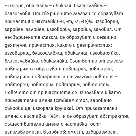
– изгоря, обикалям – обиколя, благославям –
благословя. От свършените глаголи се образуват
причастия с наставки -н, -т, -л, -(е)м: изговорен,
заровен, заловен; изговорил, заровил, заловил. От
несвършените глаголи се образуват и сегашни
деятелни причастия, както и деепричастия:
изговарящ, благославящ, обикалящ; изговаряйки,
благославяйки, обикаляйки. Съответно от глагола
повтарям се образуват повтарял, повтарян,
повтарящ, повтаряйки, а от глагола повторя –
повторен, повторил, повторим, повторяем.
Повечето от причастията се използват и като
прилагателни имена (сгъваем стол, заровено
съкровище, изгоряла крушка). От прилагателни
имена с наставки -(е)м, -н се образуват абстрактни
съществителни имена с наставка -ост:
използваемост, възобновяемост, избираемост,