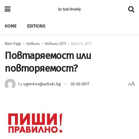
Az-buki Weekly
HOME
EDITIONS
Main Page
Новини
Новини 2017
Брой 5, 2017
Повтаряемост или
повторяемост?
A
by
v.genkov@azbuki.bg
02-02-2017
A