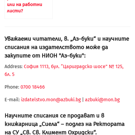
или на работни
листи?
Уважаеми читатели, в. „Аз-буки“ и научните
списания на издателството може да
закупите от НИОН "Аз-буки":
Address:
София 1113, бул. “Цариградско шосе” № 125,
бл. 5
Phone:
0700 18466
Е-mail:
izdatelstvo.mon@azbuki.bg
|
azbuki@mon.bg
Научните списания се продават и в
книжарница „Сиела“ – подлез на Ректората
на СУ „Св. Св. Климент Охридски“.