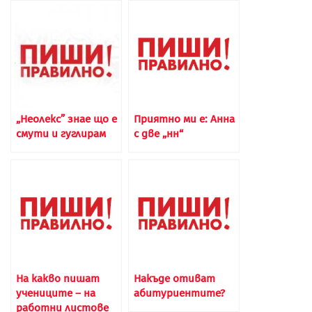
„Неолекс” знае що е
Приятно ми е: Анна
смути и гуглирам
с две „нн“
На какво пишат
Накъде отиват
учениците – на
абитуриентите?
работни листове