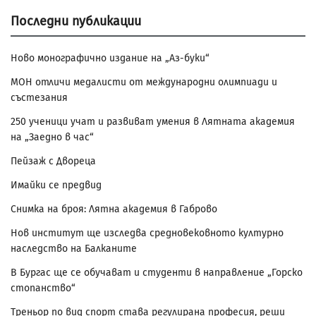
Последни публикации
Ново монографично издание на „Аз-буки“
МОН отличи медалисти от международни олимпиади и
състезания
250 ученици учат и развиват умения в Лятната академия
на „Заедно в час“
Пейзаж с Двореца
Имайки се предвид
Снимка на броя: Лятна академия в Габрово
Нов институт ще изследва средновековното културно
наследство на Балканите
В Бургас ще се обучават и студенти в направление „Горско
стопанство“
Треньор по вид спорт става регулирана професия, реши