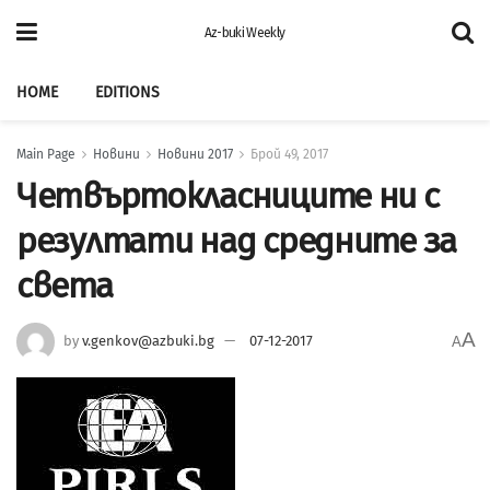
Az-buki Weekly
HOME
EDITIONS
Main Page
Новини
Новини 2017
Брой 49, 2017
Четвъртокласниците ни с
резултати над средните за
света
A
by
v.genkov@azbuki.bg
07-12-2017
A