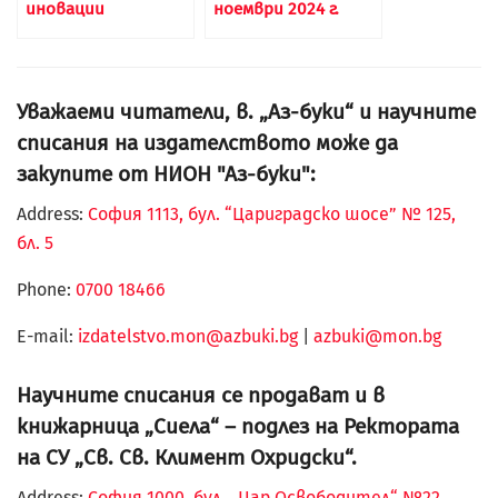
иновации
ноември 2024 г.
Уважаеми читатели, в. „Аз-буки“ и научните
списания на издателството може да
закупите от НИОН "Аз-буки":
Address:
София 1113, бул. “Цариградско шосе” № 125,
бл. 5
Phone:
0700 18466
Е-mail:
izdatelstvo.mon@azbuki.bg
|
azbuki@mon.bg
Научните списания се продават и в
книжарница „Сиела“ – подлез на Ректората
на СУ „Св. Св. Климент Охридски“.
Address:
София 1000, бул. „Цар Освободител“ №22