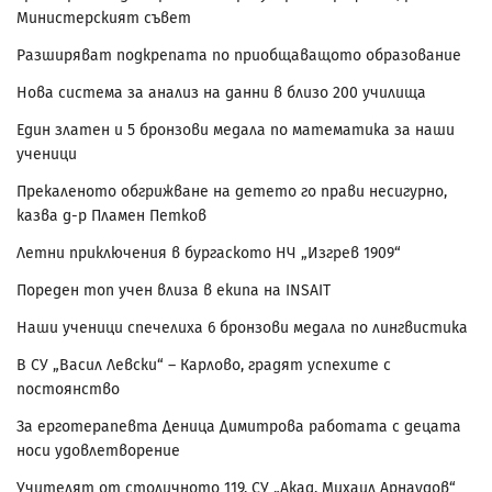
Министерският съвет
Разширяват подкрепата по приобщаващото образование
Нова система за анализ на данни в близо 200 училища
Един златен и 5 бронзови медала по математика за наши
ученици
Прекаленото обгрижване на детето го прави несигурно,
казва д-р Пламен Петков
Летни приключения в бургаското НЧ „Изгрев 1909“
Пореден топ учен влиза в екипа на INSAIT
Наши ученици спечелиха 6 бронзови медала по лингвистика
В СУ „Васил Левски“ – Карлово, градят успехите с
постоянство
За ерготерапевта Деница Димитрова работата с децата
носи удовлетворение
Учителят от столичното 119. СУ „Акад. Михаил Арнаудов“