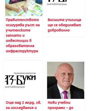
Правителството
Висшите училища
осигурява ръст на
ще се обединяват
учителските
доброволно
заплати и
инвестиции в
образователна
инфраструктура
Още над 2 млрд. лв.
Нови учебни
за изследвания и
програми – до