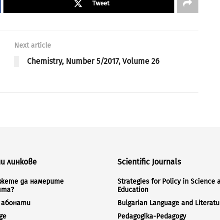
Tweet
Next article
Chemistry, Number 5/2017, Volume 26
и линкове
Scientific Journals
ожете да намерите
Strategies for Policy in Science 
ята?
Education
а абонати
Bulgarian Language and Literatu
ge
Pedagogika-Pedagogy