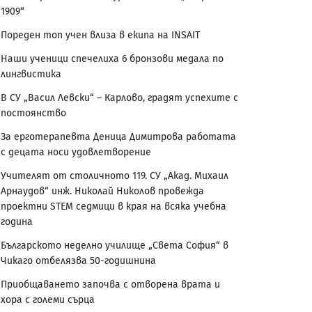
1909“
Пореден топ учен влиза в екипа на INSAIT
Наши ученици спечелиха 6 бронзови медала по
лингвистика
В СУ „Васил Левски“ – Карлово, градят успехите с
постоянство
За ерготерапевта Деница Димитрова работата
с децата носи удовлетворение
Учителят от столичното 119. СУ „Акад. Михаил
Арнаудов“ инж. Николай Николов провежда
проектни STEM седмици в края на всяка учебна
година
Българското неделно училище „Света София“ в
Чикаго отбелязва 50-годишнина
Приобщаването започва с отворена врата и
хора с големи сърца