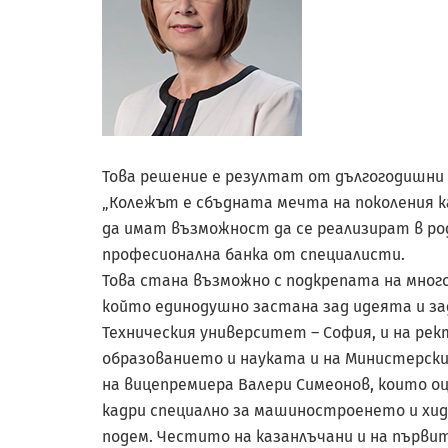
Това решение е резултат от дългогодишни 
„Колежът е сбъдната мечта на поколения 
да имат възможност да се реализират в род
професионална банка от специалисти.
Това стана възможно с подкрепата на много 
който единодушно застана зад идеята и зад
Техническия университет – София, и на ре
образованието и науката и на Министерския
на вицепремиера Валери Симеонов, които оц
кадри специално за машиностроенето и хидр
подем. Честито на казанлъчани и на първ