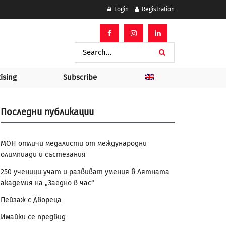
Login
Registration
ising
Subscribe
Последни публикации
МОН отличи медалисти от международни
олимпиади и състезания
250 ученици учат и развиват умения в Лятната
академия на „Заедно в час“
Пейзаж с Двореца
Имайки се предвид