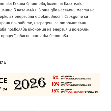
стника Галина Стоянова, кмет на Казанлък.
илища в Казанлък и в още две населени места на
рки за енергийна ефективност. Сградите са
тирани покривите, изградени са отоплителни
ова позволява икономия на енергия и по-голям
процес“, обясни още г-жа Стоянова.
7 г.