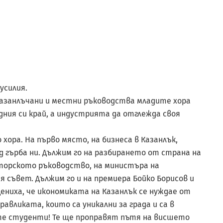
усилия.
казанлъчани и местни ръководства младите хора
ния си край, а индустрията да отглежда своя
хора. На първо място, на бизнеса в Казанлък,
 гърба ни. Дължим го на разбирането от страна на
кторското ръководство, на министъра на
 съвет. Дължим го и на премиера Бойко Борисов и
ениха, че икономиката на Казанлък се нуждае от
авликата, които са уникални за града и са в
ите студенти! Те ще проправят пътя на висшето