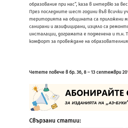
образование при нас“, каза в интервю за ве
През последните шест години във всички уч
територията на общината са приложени ме
санирани и газифицирани, изцяло са ремон
инсталации, дограмата е подменена и т.н. Т
комфорт за провеждане на образователния 
Четете повече в бр. 36, 8 – 13 септември 201
Свързани статии: