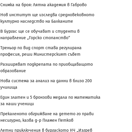
Снимка на броя: Лятна академия в Габрово
Нов институт ще изследва средновековното
културно наследство на Балканите
В Бургас ще се обучават и студенти в
направление „Горско стопанство“
Треньор по вид спорт става регулирана
професия, реши Министерският съвет
Разширяват подкрепата по приобщаващото
образование
Нова система за анализ на данни в близо 200
училища
Един златен и 5 бронзови медала по математика
за наши ученици
Прекаленото обгрижване на детето го прави
несигурно, казва д-р Пламен Петков
Летни приключения в бургаското НЧ „Изгрев