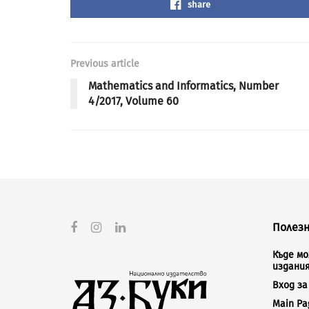
share
Previous article
Mathematics and Informatics, Number
4/2017, Volume 60
Полезн
Къде м
издани
Вход з
Main Pa