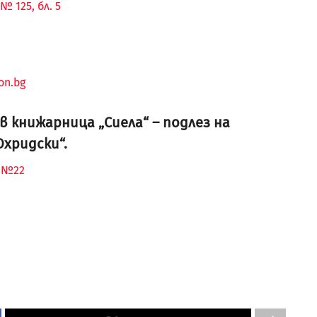
№ 125, бл. 5
on.bg
 книжарница „Сиела“ – подлез на
Охридски“.
“ №22