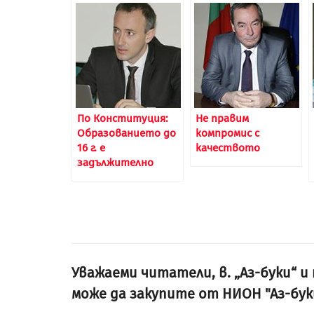
По Конституция:
Не правим
Образованието до
компромис с
16 г. е
качеството
задължително
Уважаеми читатели, в. „Аз-буки“ 
може да закупите от НИОН "Аз-бук