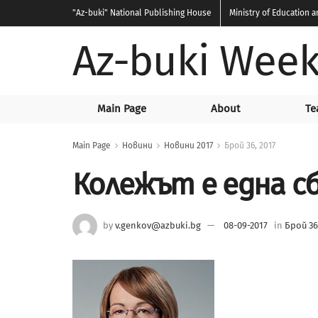
"Az-buki"
National Publishing House
Ministry of Education 
Az-buki Week
Main Page
About
Te
Main Page
Новини
Новини 2017
Брой 36, 2017
Колежът е една с
by
v.genkov@azbuki.bg
08-09-2017
in
Брой 36