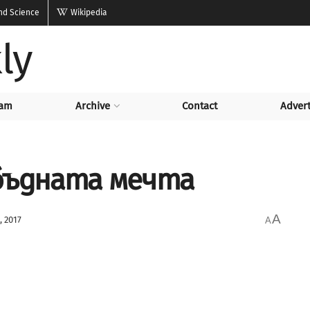
and Science
Wikipedia
ly
am
Archive
Contact
Advert
бъдната мечта
A
, 2017
A