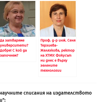
Да затваряме
Проф. д-р инж. Сеня
университети?
Терзиева-
Добре! С кой да
Желязкова, ректор
започнем?
на ХТМУ: Фокусът
ни днес е върху
зелените
технологии
и научните списания на издателството
и":