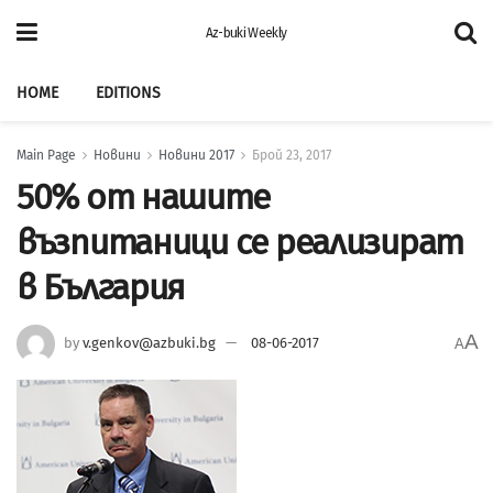
Az-buki Weekly
HOME
EDITIONS
Main Page
Новини
Новини 2017
Брой 23, 2017
50% от нашите
възпитаници се реализират
в България
A
by
v.genkov@azbuki.bg
08-06-2017
A