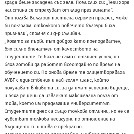
града беше засадена със зеле. Помислих си: „Тези хора
наистина се страхуват от глад през зимата“.
Оттогава България постигна огромен прогрес, може
би по-голям, отколкото повечето българи биха
признали“, спомня си д-р Съливан.
„Когато за първи път дойдох като преподавател,
бях силно впечатлен от качеството на
студентите. Те бяха не само с отличен успех, но
бяха готови да работят всеотдайно по време на
обучението си. По онова време те олицетворяваха
АУБГ с единствения и най-голям шанс, който
получават в живота си, за да имат успешно бъдеще,
и бяха решени да извлекат максимална полза от
това, което им предлагаше Университетът.
Студентите днес са също толкова отлични, но не се
чувстват толкова несигурни по отношение на
бъдещето си и това е прекрасно.