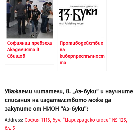
Софиянци превзеха
Противодействие
Академията в
на
Свищов
киберпрестъпност
та
Уважаеми читатели, в. „Аз-буки“ и научните
списания на издателството може да
закупите от НИОН "Аз-буки":
Address:
София 1113, бул. “Цариградско шосе” № 125,
бл. 5