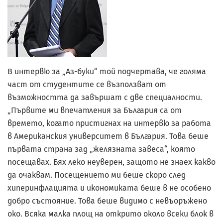
В интервю за „Аз-буки“ той подчертава, че голяма
част от студентите се възползват от
възможността да завършат с две специалности.
„Първите ми впечатления за България са от
времето, когато пристигнах на интервю за работа
в Американския университет в България. Това беше
първата страна зад „желязната завеса“, която
посещавах. Бях леко неуверен, защото не знаех какво
да очаквам. Посещението ми беше скоро след
хиперинфлацията и икономиката беше в не особено
добро състояние. Това беше видимо с невъоръжено
око. Всяка малка площ на открито около всеки блок в