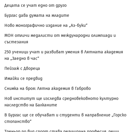
Децата се учат едно от друго
Бургас дава думата на младите
Ново монографично издание на „Аз-буки“
МОН отличи медалисти от международни олимпиади и
състезания
250 ученици учат и развиват умения в Лятната академия
на „Заедно в час“
Пейзаж с Двореца
Имайки се предвид
Снимка на броя: Лятна академия в Габрово
Нов институт ще изследва средновековното културно
наследство на Балканите
В Бургас ще се обучават и студенти в направление „Горско
стопанство“
Треньор по вид спорт става регулирана професия, реши