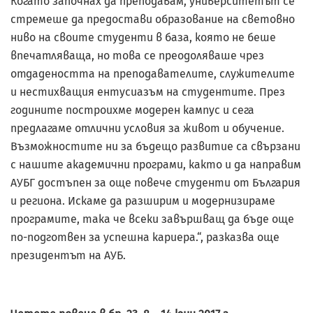
Когато започнах да преподавам, университетът се
стремеше да предостави образование на световно
ниво на своите студенти в база, която не беше
впечатляваща, но това се преодоляваше чрез
отдадеността на преподавателите, служителите
и нестихващия ентусиазъм на студентите. През
годините построихме модерен кампус и сега
предлагаме отлични условия за живот и обучение.
Възможностите ни за бъдещо развитие са свързани
с нашите академични програми, както и да направим
АУБГ достъпен за още повече студенти от България
и региона. Искаме да разширим и модернизираме
програмите, така че всеки завършващ да бъде още
по-подготвен за успешна кариера.“, разказва още
президентът на АУБ.