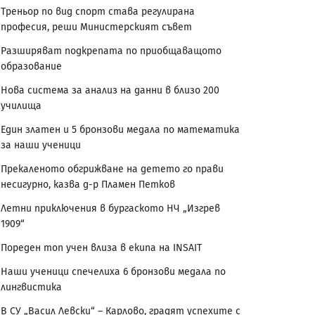
Треньор по вид спорт става регулирана
професия, реши Министерският съвет
Разширяват подкрепата по приобщаващото
образование
Нова система за анализ на данни в близо 200
училища
Един златен и 5 бронзови медала по математика
за наши ученици
Прекаленото обгрижване на детето го прави
несигурно, казва д-р Пламен Петков
Летни приключения в бургаското НЧ „Изгрев
1909“
Пореден топ учен влиза в екипа на INSAIT
Наши ученици спечелиха 6 бронзови медала по
лингвистика
В СУ „Васил Левски“ – Карлово, градят успехите с