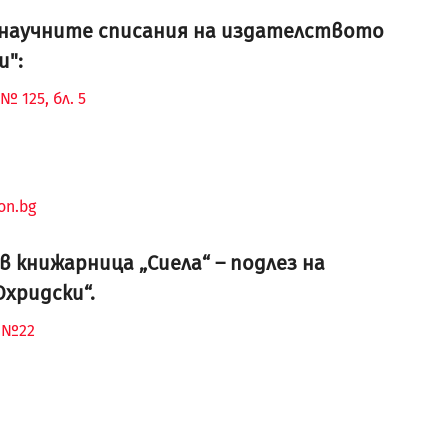
и научните списания на издателството
и":
№ 125, бл. 5
on.bg
 книжарница „Сиела“ – подлез на
Охридски“.
“ №22