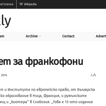
and Science
Wikipedia
ly
am
Archive
Contact
Advert
ет за франкофони
A
 2016
A
ет и Института по европейско право, от българска
ко образование в Ница, Франция, и румънските
 и „Биотера“ в Слобозия. „Това е 13-ото издание