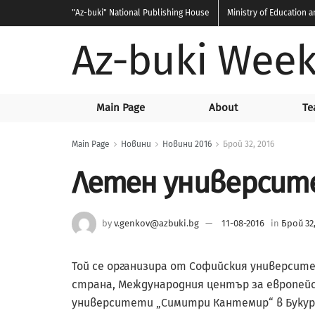
"Az-buki"
National Publishing House
Ministry of Education 
Az-buki Week
Main Page
About
Te
Main Page
Новини
Новини 2016
Брой 32, 2016
Летен университ
by
v.genkov@azbuki.bg
11-08-2016
in
Брой 32,
Той се организира от Софийския университ
страна, Международния център за европейс
университети „Симитри Кантемир“ в Букурещ