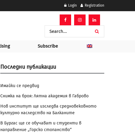
Login
Registration
ising
Subscribe
Последни публикации
Имайки се предвид
Снимка на броя: Лятна академия в Габрово
Нов институт ще изследва средновековното
културно наследство на Балканите
В Бургас ще се обучават и студенти в
направление „Горско стопанство“