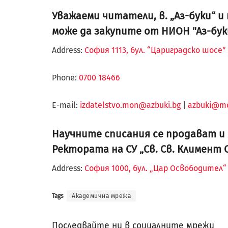
Уважаеми читатели, в. „Аз-буки“ 
може да закупите от НИОН "Аз-бук
Address:
София 1113, бул. “Цариградско шосе” 
Phone:
0700 18466
Е-mail:
izdatelstvo.mon@azbuki.bg
|
azbuki@m
Научните списания се продават и в
Ректората на СУ „Св. Св. Климент 
Address:
София 1000, бул. „Цар Освободител
Tags
Академична мрежа
Последвайте ни в социалните мрежи