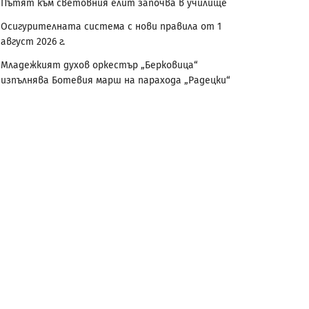
Пътят към световния елит започва в училище
Осигурителната система с нови правила от 1
август 2026 г.
Младежкият духов оркестър „Берковица“
изпълнява Ботевия марш на парахода „Радецки“