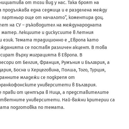
ициатива от този вид у нас. Така броят на
 продължава една седмица и е разделена между
ш партньор още от началото“, коментира доц.
тет на СУ – ръководител на международната
а матер. Лекциите и дискусиите в Летния
 език. Темата традиционно е „Европа като
съжданията се поставя различен акцент. В това
сират върху миграцията в Европа. В
сори от Белгия, Франция, Румъния и България, а
ия, Босна и Херцеговина, Полша, Того, Турция,
транните младежи се подкрепя от
ранкофонските университети в България.
 прави от центъра в Ница, а представителите
ъответните университети. Най-важни критерии са
рата подготовка по темата.