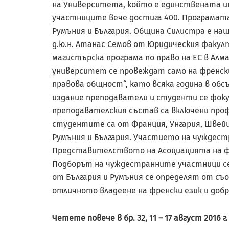
на Университета, който е единствената ин
участниците вече достига 400. Програмата
Румъния и България. Община Силистра е на
д.ю.н. Атанас Семов от Юридическия факул
магистърска програма по право на ЕС в Алм
университет се провеждат само на френски
правова общност“, като всяка година в об
издание преподаватели и студенти се фоку
преподавателския състав са включени профе
студентите са от Франция, Унгария, Швейцар
Румъния и България. Участието на чуждес
Представителството на Асоциацията на ф
Подборът на чуждестранните участници се
от България и Румъния се определят от с
отличното владеене на френски език и доб
Четете повече в бр. 32, 11 – 17 август 2016 г.