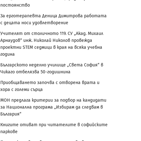
постоянство
За ерготерапевта Деница Димитрова работата
с децата носи удовлетворение
Учителят от столичното 119. СУ „Акад. Михаил
Арнаудов“ инж. Николай Николов провежда
проектни STEM седмици в края на всяка учебна
година
Българското неделно училище „Света София“ в
Чикаго отбелязва 50-годишнина
Приобщаването започва с отворена врата и
хора с големи сърца
МОН предлага критерии за подбор на кандидати
за Национална програма „Избирам да следвам в
България“
Книгите отиват при читателите в софийските
паркове