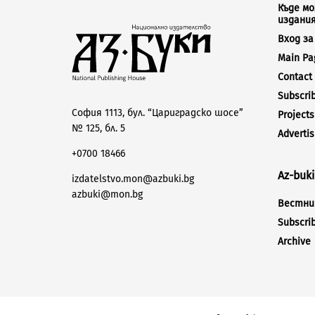
Къде м
издани
Вход з
Main Pa
Contact
Subscri
София 1113, бул. “Цариградско шосе”
Projects
№ 125, бл. 5
Advertis
+0700 18466
Az-buk
izdatelstvo.mon@azbuki.bg
azbuki@mon.bg
Вестник
Subscri
Archive