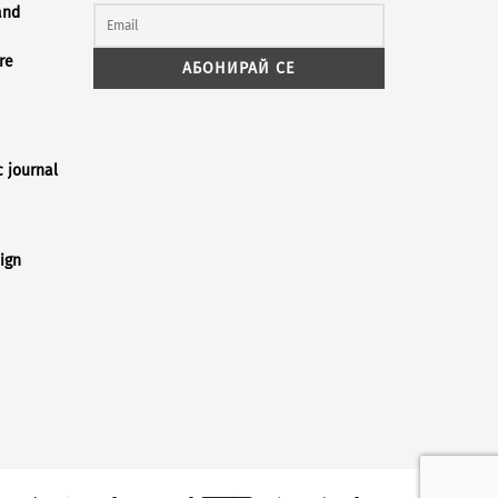
and
re
c journal
ign