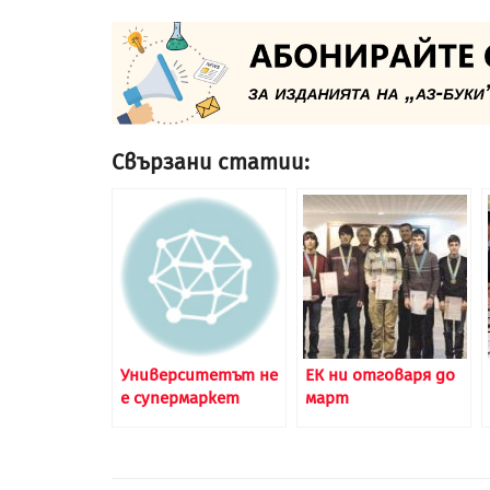
Свързани статии:
Университетът не
ЕК ни отговаря до
е супермаркет
март