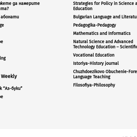
ожете да намерите
Strategies for Policy in Science 
ята?
Education
а абонати
Bulgarian Language and Literatu
ge
Pedagogika-Pedagogy
Mathematics and Informatics
be
Natural Science and Advanced
Technology Education – Scientifi
Vocational Education
ing
Istoriya-History journal
Chuzhdoezikovo Obuchenie-Fore
i Weekly
Language Teaching
Filosofiya-Philosophy
 “Аз-буки”
be