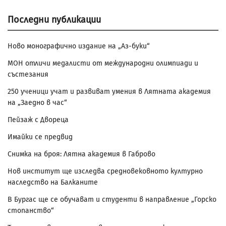
Последни публикации
Ново монографично издание на „Аз-буки“
МОН отличи медалисти от международни олимпиади и
състезания
250 ученици учат и развиват умения в Лятната академия
на „Заедно в час“
Пейзаж с Двореца
Имайки се предвид
Снимка на броя: Лятна академия в Габрово
Нов институт ще изследва средновековното културно
наследство на Балканите
В Бургас ще се обучават и студенти в направление „Горско
стопанство“