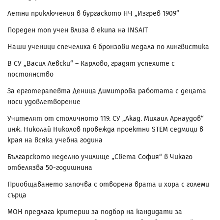
Летни приключения в бургаското НЧ „Изгрев 1909“
Пореден топ учен влиза в екипа на INSAIT
Наши ученици спечелиха 6 бронзови медала по лингвистика
В СУ „Васил Левски“ – Карлово, градят успехите с
постоянство
За ерготерапевта Деница Димитрова работата с децата
носи удовлетворение
Учителят от столичното 119. СУ „Акад. Михаил Арнаудов“
инж. Николай Николов провежда проектни STEM седмици в
края на всяка учебна година
Българското неделно училище „Света София“ в Чикаго
отбелязва 50-годишнина
Приобщаването започва с отворена врата и хора с големи
сърца
МОН предлага критерии за подбор на кандидати за