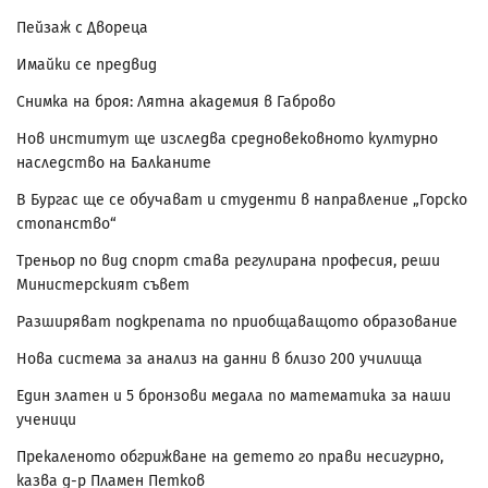
Пейзаж с Двореца
Имайки се предвид
Снимка на броя: Лятна академия в Габрово
Нов институт ще изследва средновековното културно
наследство на Балканите
В Бургас ще се обучават и студенти в направление „Горско
стопанство“
Треньор по вид спорт става регулирана професия, реши
Министерският съвет
Разширяват подкрепата по приобщаващото образование
Нова система за анализ на данни в близо 200 училища
Един златен и 5 бронзови медала по математика за наши
ученици
Прекаленото обгрижване на детето го прави несигурно,
казва д-р Пламен Петков