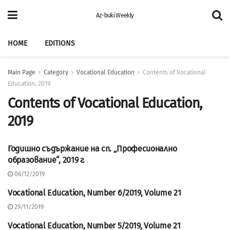
Az-buki Weekly
HOME
EDITIONS
Main Page
Category
Vocational Education
Contents of Vocational
Education, 2019
Contents of Vocational Education,
2019
Годишно съдържание на сп. „Професионално
CONTENTS OF VOCATIONAL
EDUCATION, 2019
образование“, 2019 г.
06/12/2019
Vocational Education, Number 6/2019, Volume 21
CONTENTS OF VOCATIONAL
EDUCATION, 2019
29/11/2019
Vocational Education, Number 5/2019, Volume 21
CONTENTS OF VOCATIONAL