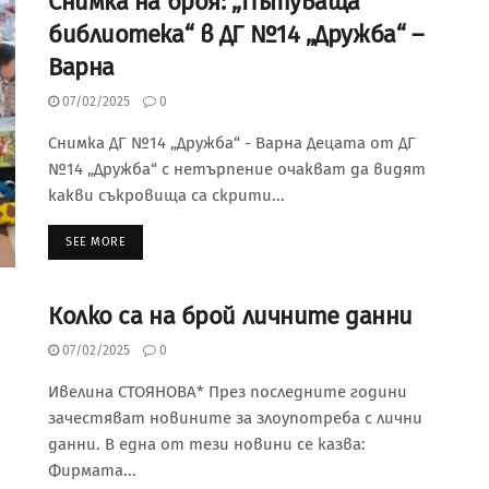
Снимка на броя: „Пътуваща
библиотека“ в ДГ №14 „Дружба“ –
Варна
07/02/2025
0
Снимка ДГ №14 „Дружба“ - Варна Децата от ДГ
№14 „Дружба“ с нетърпение очакват да видят
какви съкровища са скрити...
SEE MORE
Колко са на брой личните данни
07/02/2025
0
Ивелина СТОЯНОВА* През последните години
зачестяват новините за злоупотреба с лични
данни. В една от тези новини се казва:
Фирмата...