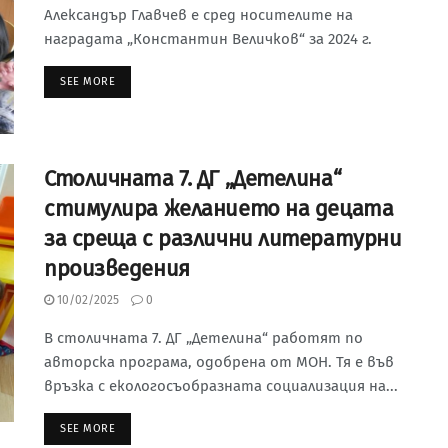
Александър Главчев е сред носителите на
наградата „Константин Величков“ за 2024 г.
SEE MORE
Столичната 7. ДГ „Детелина“
стимулира желанието на децата
за среща с различни литературни
произведения
10/02/2025
0
В столичната 7. ДГ „Детелина“ работят по
авторска програма, одобрена от МОН. Тя е във
връзка с екологосъобразната социализация на...
SEE MORE