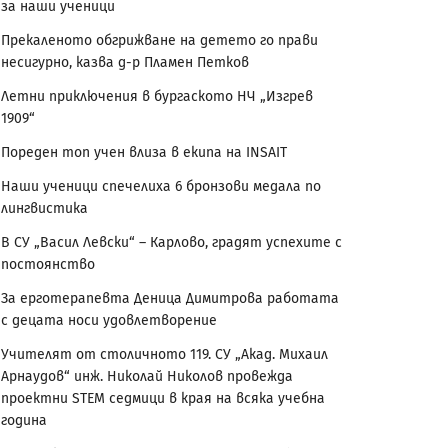
за наши ученици
Прекаленото обгрижване на детето го прави
несигурно, казва д-р Пламен Петков
Летни приключения в бургаското НЧ „Изгрев
1909“
Пореден топ учен влиза в екипа на INSAIT
Наши ученици спечелиха 6 бронзови медала по
лингвистика
В СУ „Васил Левски“ – Карлово, градят успехите с
постоянство
За ерготерапевта Деница Димитрова работата
с децата носи удовлетворение
Учителят от столичното 119. СУ „Акад. Михаил
Арнаудов“ инж. Николай Николов провежда
проектни STEM седмици в края на всяка учебна
година