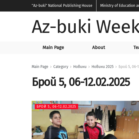
"Az-buki"
National Publishing House
Ministry of Education 
Az-buki Week
Main Page
About
Te
Main Page
Category
Новини
Новини 2025
Брой 5, 06-1
Брой 5, 06-12.02.2025
БРОЙ 5, 06-12.02.2025