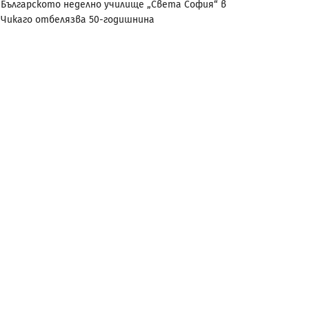
Българското неделно училище „Света София“ в
Чикаго отбелязва 50-годишнина