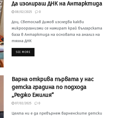
Да изолираш ДНК на Антарктида
08/02/2025
0
Доц. Светослав Димов изследва какви
микроорганизми се намират край българската
база в Антарктида на основата на анализ на
тяхна ДНК
SEE MORE
Варна открива първата у нас
детска градина по подхода
„Реджо Емилия“
07/02/2025
0
Целта ни е да превърнем варненските детски