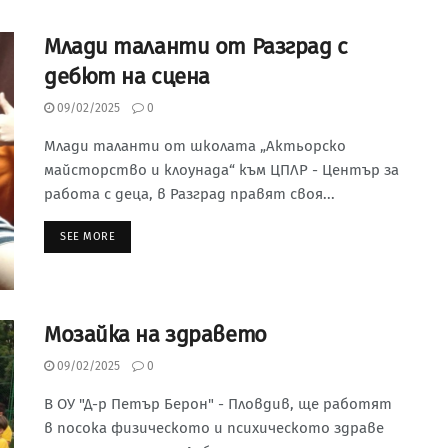
Млади таланти от Разград с
дебют на сцена
09/02/2025
0
Млади таланти от школата „Актьорско
майсторство и клоунада“ към ЦПЛР - Център за
работа с деца, в Разград правят своя...
SEE MORE
Мозайка на здравето
09/02/2025
0
В ОУ "Д-р Петър Берон" - Пловдив, ще работят
в посока физическото и психическото здраве