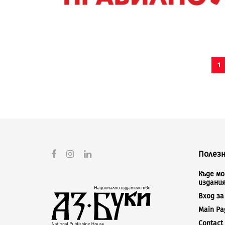
1
Полезн
Къде м
издани
Вход з
Main Pa
Contact