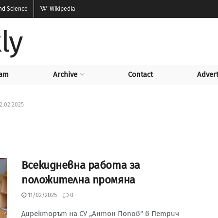
and Science
Wikipedia
ly
am
Archive
Contact
Advert
2.02.2025
Всекидневна работа за
положителна промяна
11/02/2025
0
Директорът на СУ „Антон Попов“ в Петрич