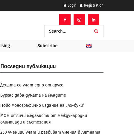
Login
Registration
ising
Subscribe
Последни публикации
Децата се учат едно от друго
Бургас дава думата на младите
Ново монографично издание на „Аз-буки“
МОН отличи медалисти от международни
олимпиади и състезания
250 ученици учат и развиват умения в Лятната