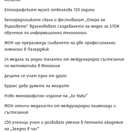
Етнографският музей отбелязва 120 години
Белоградчишките скали и фестивалът „Опера на
върховете“ вдъхновяват създаването на модел за STEM
обучение по информационни технологии
МОН ще преразгледа сливането на две професионални
гимназии в Пазарджик
24 медала за родни таланти от международно състезание
по математика в Монголия
Децата се учат едно от друго
Бургас дава думата на младите
Ново монографично издание на „Аз-буки“
МОН отличи медалисти от международни олимпиади и
състезания
250 ученици учат и развиват умения в Лятната академия
на „Заедно в час“