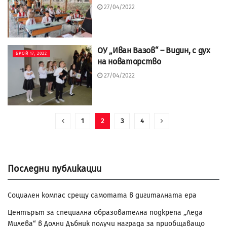
27/04/2022
ОУ „Иван Вазов“ – Видин, с дух
БРОЙ 17, 2022
на новаторство
27/04/2022
1
2
3
4
Последни публикации
Социален компас срещу самотата в дигиталната ера
Центърът за специална образователна подкрепа „Леда
Милева“ в Долни Дъбник получи награда за приобщаващо