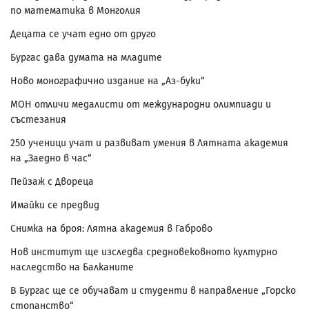
по математика в Монголия
Децата се учат едно от друго
Бургас дава думата на младите
Ново монографично издание на „Аз-буки“
МОН отличи медалисти от международни олимпиади и
състезания
250 ученици учат и развиват умения в Лятната академия
на „Заедно в час“
Пейзаж с Двореца
Имайки се предвид
Снимка на броя: Лятна академия в Габрово
Нов институт ще изследва средновековното културно
наследство на Балканите
В Бургас ще се обучават и студенти в направление „Горско
стопанство“