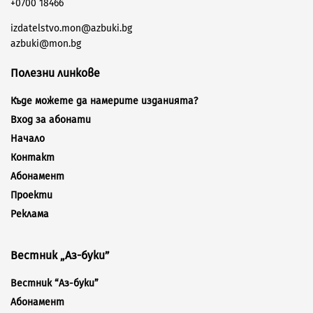
+0700 18466
izdatelstvo.mon@azbuki.bg
azbuki@mon.bg
Полезни линкове
Къде можете да намерите изданията?
Вход за абонати
Начало
Контакт
Абонамент
Проекти
Реклама
Вестник „Аз-буки”
Вестник “Аз-буки”
Абонамент