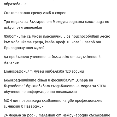
образование
Смехотерапия срещу гняв и стрес
Три медала за България от Международната олимпиада по
изкуствен интелект
Животните са много пластични и се приспособяват лесно
към човешката среда, казва проф. Николай Спасов от
Природонаучния музей
Да превърнеш ученето на български от задължение в
желание
Етнографският музей отбелязва 120 години
Белоградчишките скали и фестивалът „Опера на
върховете“ вдъхновяват създаването на модел за STEM
обучение по информационни технологии
МОН ще преразгледа сливането на две професионални
гимназии в Пазарджик
24 медала за родни таланти от международно състезание